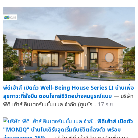
พีดีเฮ้าส์ เปิดตัว Well-Being House Series II บ้านเพื่อ
สุขภาวะที่ยั่งยืน ตอบโจทย์ชีวิตอย่างสมบูรณ์แบบ
— บริษัท
พีดี เฮ้าส์ อินเตอร์เนชั่นแนล จำกัด (ศูนย์ร...
17 ก.ย.
พีดีเฮ้าส์ เปิดตัว
"MONIQ" บ้านโมเดิร์นจุดเริ่มต้นชีวิตที่ลงตัว พร้อม