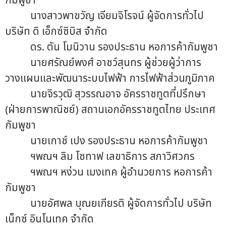
กัมพูชา
นางสาวพาขวัญ เจียมจิโรจน์ ผู้จัดการทั่วไป
บริษัท ดิ เอ็กซ์ซิบิส จำกัด
ดร. ตัน โมนิวาน รองประธาน หอการค้ากัมพูชา
นายศรัณย์พงศ์ อาชว์สุนทร ผู้ช่วยผู้ว่าการ
วางแผนและพัฒนาระบบไฟฟ้า การไฟฟ้าส่วนภูมิภาค
นายจิรวุฒิ สุวรรณอาจ อัครราชทูตที่ปรึกษา
(ฝ่ายการพาณิชย์) สถานเอกอัครราชทูตไทย ประเทศ
กัมพูชา
นายเกาช์ เปง รองประธาน หอการค้ากัมพูชา
ฯพณฯ ลิม โซทาฟ เลขาธิการ สภาวิศวกร
ฯพณฯ หง่วน เมงเทค ผู้อำนวยการ หอการค้า
กัมพูชา
นายอัศพล บุณยเกียรติ ผู้จัดการทั่วไป บริษัท
เน็กซ์ อินโนเทค จำกัด