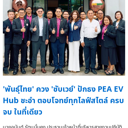
'พันธุ์ไทย' ควง 'ซับเวย์' ปักธง PEA EV
Hub ชะอำ ตอบโจทย์ทุกไลฟ์สไตล์ ครบ
จบ ในที่เดียว
นายอนันต์ รัตนมั่นคง ประธานเจ้าหน้าที่บริหารสายงานปฏิบัติ