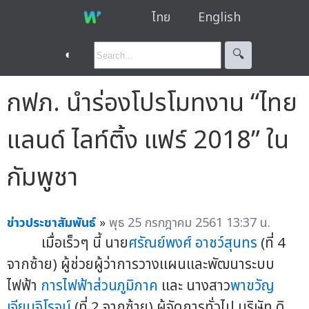
ไทย
English
◐
🔍︎
กฟภ. นำร่องโปรโมทงาน “ไทย
แลนด์ ไลท์ติ้ง แฟร์ 2018” ใน
กัมพูชา
ข่าวประชาสัมพันธ์
»
พุธ 25 กรกฎาคม 2561 13:37 น.
เมื่อเร็วๆ นี้ นาย
ศรัณย์พงศ์ อาชว์สุนทร
(ที่ 4
จากซ้าย) ผู้ช่วยผู้ว่าการวางแผนและพัฒนาระบบ
ไฟฟ้า
การไฟฟ้าส่วนภูมิภาค
และ นางสาว
พาขวัญ
เจียมจิโรจน์
(ที่ 2 จากซ้าย) ผู้จัดการทั่วไป บริษัท ดิ