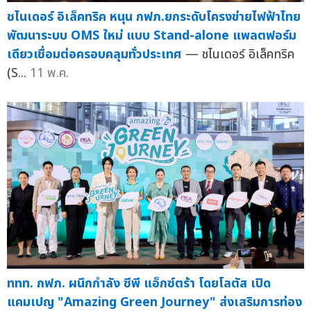
ชไนเดอร์ อิเล็คทริค หนุน กฟภ.ยกระดับโครงข่ายไฟฟ้าไทย
พัฒนาระบบ OMS ใหม่ แบบ Stand-alone แพลตฟอร์ม
เดียวเชื่อมต่อครอบคลุมทั่วประเทศ
— ชไนเดอร์ อิเล็คทริค
(S...
11 พ.ค.
ททท. กฟภ. ผนึกกำลัง ซีพี แอ็กซ์ตร้า โดยโลตัส เปิด
แคมเปญ "Amazing Green Journey" ส่งเสริมการท่อง