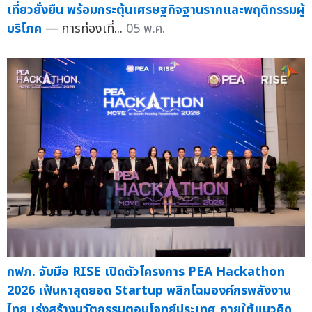
เที่ยวยั่งยืน พร้อมกระตุ้นเศรษฐกิจฐานรากและพฤติกรรมผู้
บริโภค
— การท่องเที่...
05 พ.ค.
กฟภ. จับมือ RISE เปิดตัวโครงการ PEA Hackathon
2026 เฟ้นหาสุดยอด Startup พลิกโฉมองค์กรพลังงาน
ไทย เร่งสร้างนวัตกรรมตอบโจทย์ประเทศ ภายใต้แนวคิด