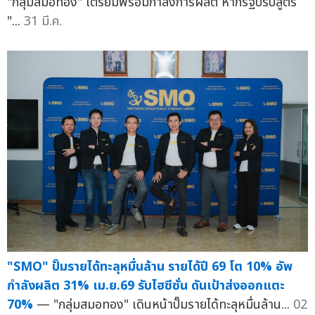
"กลุ่มสมอทอง" เตรียมพร้อมกำลังการผลิต หากรัฐปรับสูตร
"...
31 มี.ค.
"SMO" ปั๊มรายได้ทะลุหมื่นล้าน รายได้ปี 69 โต 10% อัพ
กำลังผลิต 31% เม.ย.69 รับไฮซีซั่น ดันเป้าส่งออกแตะ
70%
— "กลุ่มสมอทอง" เดินหน้าปั๊มรายได้ทะลุหมื่นล้าน...
02