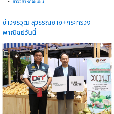
ข่าววิสาหกิจชุมชน
ข่าวจิรวุฒิ สุวรรณอาจ+กระทรวง
พาณิชย์วันนี้