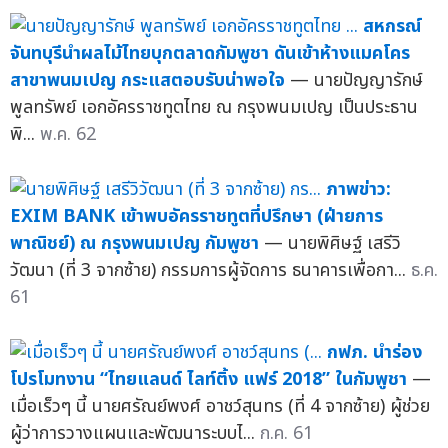
สหกรณ์
จันทบุรีนำผลไม้ไทยบุกตลาดกัมพูชา ดันเข้าห้างแมคโคร
สาขาพนมเปญ กระแสตอบรับน่าพอใจ
— นายปัญญารักษ์
พูลทรัพย์ เอกอัครราชทูตไทย ณ กรุงพนมเปญ เป็นประธาน
พิ...
พ.ค. 62
ภาพข่าว:
EXIM BANK เข้าพบอัครราชทูตที่ปรึกษา (ฝ่ายการ
พาณิชย์) ณ กรุงพนมเปญ กัมพูชา
— นายพิศิษฐ์ เสรีวิ
วัฒนา (ที่ 3 จากซ้าย) กรรมการผู้จัดการ ธนาคารเพื่อกา...
ธ.ค.
61
กฟภ. นำร่อง
โปรโมทงาน “ไทยแลนด์ ไลท์ติ้ง แฟร์ 2018” ในกัมพูชา
—
เมื่อเร็วๆ นี้ นายศรัณย์พงศ์ อาชว์สุนทร (ที่ 4 จากซ้าย) ผู้ช่วย
ผู้ว่าการวางแผนและพัฒนาระบบไ...
ก.ค. 61