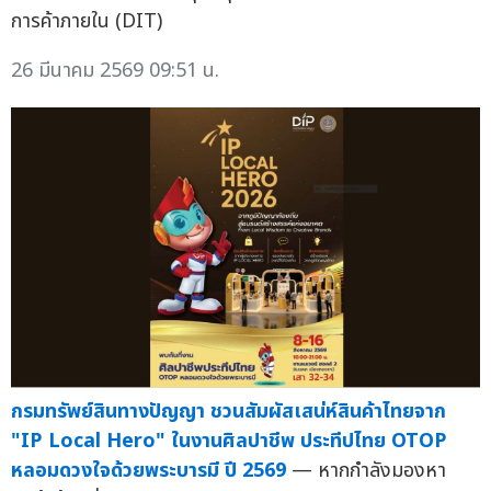
การค้าภายใน (DIT)
26 มีนาคม 2569 09:51 น.
กรมทรัพย์สินทางปัญญา ชวนสัมผัสเสน่ห์สินค้าไทยจาก
"IP Local Hero" ในงานศิลปาชีพ ประทีปไทย OTOP
หลอมดวงใจด้วยพระบารมี ปี 2569
— หากกำลังมองหา