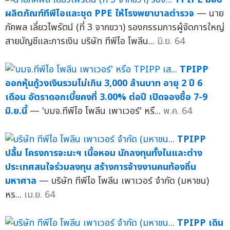
ผลิตภัณฑ์ทีพีไอและชุด PPE ให้โรงพยาบาลตำรวจ
— นาย
ภัคพล เลี่ยวไพรัตน์ (ที่ 3 จากขวา) รองกรรมการผู้จัดการใหญ่
สายบัญชีและการเงิน บริษัท ทีพีไอ โพลีน...
มิ.ย. 64
TPIPP
ออกหุ้นกู้วงเงินรวมไม่เกิน 3,000 ล้านบาท อายุ 2 ปี 6
เดือน อัตราดอกเบี้ยคงที่ 3.00% ต่อปี เปิดจองซื้อ 7-9
มิ.ย.นี้
— 'บมจ.ทีพีไอ โพลีน เพาเวอร์' หรื...
พ.ค. 64
TPIPP
ปลื้ม โครงการจะนะฯ เนื้อหอม นักลงทุนทั้งในและต่าง
ประเทศสนใจร่วมลงทุน สร้างการจ้างงานคนท้องถิ่น
มหาศาล
— บริษัท ทีพีไอ โพลีน เพาเวอร์ จำกัด (มหาชน)
หร...
เม.ย. 64
TPIPP เดิน