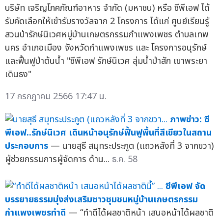
บริษัท เจริญโภคภัณฑ์อาหาร จำกัด (มหาชน) หรือ ซีพีเอฟ ได้
รับคัดเลือกให้เข้ารับรางวัลจาก 2 โครงการ ได้แก่ ศูนย์เรียนรู้
สวนป่ารักษ์นิเวศหมู่บ้านเกษตรกรรมกำแพงเพชร ตำบลเทพ
นคร อำเภอเมือง จังหวัดกำแพงเพชร และ โครงการอนุรักษ์
และฟื้นฟูป่าต้นน้ำ "ซีพีเอฟ รักษ์นิเวศ ลุ่มน้ำป่าสัก เขาพระยา
เดินธง"
17 กรกฎาคม 2566 17:47 น.
ภาพข่าว: ซี
พีเอฟ..รักษ์นิเวศ เดินหน้าอนุรักษ์ฟื้นฟูพื้นที่สีเขียวในสถาน
ประกอบการ
— นายสุธี สมุทระประภูต (แถวหลังที่ 3 จากขวา)
ผู้ช่วยกรรมการผู้จัดการ ด้าน...
ธ.ค. 58
ซีพีเอฟ จัด
บรรยายธรรมมุ่งส่งเสริมชาวชุมชนหมู่บ้านเกษตรกรรม
กำแพงเพชรทำดี
— “ทำดีได้ผลชาติหน้า เสนอหน้าได้ผลชาติ