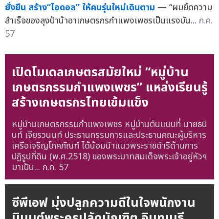
ยั่งยืน สร้าง“ไอดอล” ให้คนรุ่นใหม่เดินตาม
— “ผมยึดความ
สำเร็จของลุงป้าน้าอาเกษตรกรกำแพงเพชรเป็นแรงบัน...
ก.ค.
57
เปิดโมเดลเกษตรสมัยใหม่ “หมู่บ้าน
เกษตรกรรมกำแพงเพชร” แหล่งเรียนรู้
สร้างเกษตรกรไทยเข้มแข็ง
หมู่บ้านเกษตรกรรมกำแพงเพชร หมู่บ้านต้นแบบที่ นายธนิ
นท์ เจียรวนนท์ ประธานกรรมการและประธานคณะผู้บริหาร
เครือเจริญโภคภัณฑ์ ได้น้อมนำแนวพระราชดำริด้านการ
ปฏิรูปที่ดิน (พ.ศ.2518) ของพระบาทสมเด็จพระเจ้าอยู่หัวฯ
มาเป็น...
ก.ค. 57
ซีพีเอฟ มุ่งปลูกความดีในใจพนักงาน
นิมนต์พระครูปลัดบัณฑิต อินฺทเมธี