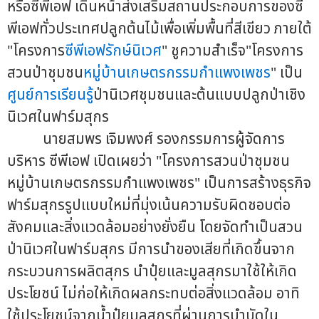
หรือซีพีเอฟ เดินหน้าส่งเสริมสถานประกอบการของซี
พีเอฟทั่วประเทศปลูกต้นไม้เพื่อเพิ่มพื้นที่สีเขียว ภายใต้
"โครงการ
ซีพีเอฟรักษ์นิเวศ
" ชูความสำเร็จ"โครงการ
สวนป่าชุมชน
หมู่บ้านเกษตรกรรมกำแพงเพชร
" เป็น
ศูนย์การเรียนรู้
ป่านิเวศชุมชนและต้นแบบปลูกป่าเชิง
นิเวศในฟาร์มสุกร
นายสมพร เจิมพงศ์ รองกรรมการผู้จัดการ
บริหาร ซีพีเอฟ เปิดเผยว่า "โครงการสวนป่าชุมชน
หมู่บ้านเกษตรกรรมกำแพงเพชร" เป็นการสร้างธุรกิจ
ฟาร์มสุกรรูปแบบใหม่ที่มุ่งเน้นความรับผิดชอบต่อ
สังคมและสิ่งแวดล้อมอย่างยั่งยืน โดยจัดทำเป็นสวน
ป่านิเวศในฟาร์มสุกร มีการนำของเสียที่เกิดขึ้นจาก
กระบวนการผลิตสุกร นำปุ๋ยและมูลสุกรมาใช้ให้เกิด
ประโยชน์ ไม่ก่อให้เกิดผลกระทบต่อสิ่งแวดล้อม อาทิ
ใช้ประโยชน์จากน้ำปุ๋ยมูลสุกรที่ผ่านการบำบัดใน