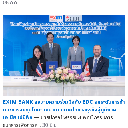
06 ก.ค.
EXIM BANK ลงนามความร่วมมือกับ EDC ยกระดับการค้า
และการลงทุนไทย-แคนาดา ขยายโอกาสธุรกิจสู่ภูมิภาค
เอเชียแปซิฟิก
— นายปกรณ์ พรรธนะแพทย์ กรรมการ
ธนาคารเพื่อการส...
30 มิ.ย.