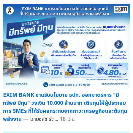
EXIM BANK ขานรับนโยบาย ธปท. ออกมาตรการ "มี
ทรัพย์ มีทุน" วงเงิน 10,000 ล้านบาท เติมทุนให้ผู้ประกอบ
การ SMEs ที่ได้รับผลกระทบจากภาวะเศรษฐกิจและต้นทุน
พลังงาน
— นายชลัช รัต...
18 มิ.ย.