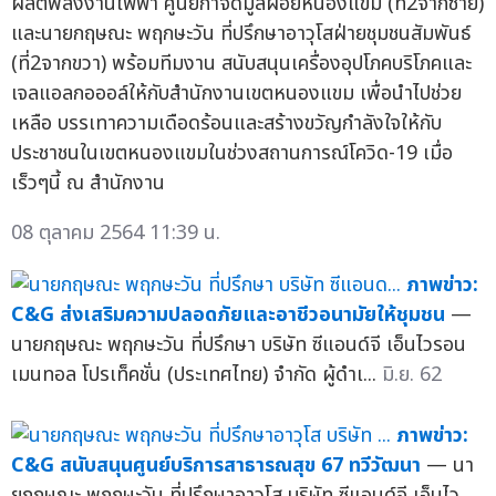
ผลิตพลังงานไฟฟ้า ศูนย์กำจัดมูลฝอยหนองแขม (ที่2จากซ้าย)
และนายกฤษณะ พฤกษะวัน ที่ปรึกษาอาวุโสฝ่ายชุมชนสัมพันธ์
(ที่2จากขวา) พร้อมทีมงาน สนับสนุนเครื่องอุปโภคบริโภคและ
เจลแอลกอออล์ให้กับสำนักงานเขตหนองแขม เพื่อนำไปช่วย
เหลือ บรรเทาความเดือดร้อนและสร้างขวัญกำลังใจให้กับ
ประชาชนในเขตหนองแขมในช่วงสถานการณ์โควิด-19 เมื่อ
เร็วๆนี้ ณ สำนักงาน
08 ตุลาคม 2564 11:39 น.
ภาพข่าว:
C&G ส่งเสริมความปลอดภัยและอาชีวอนามัยให้ชุมชน
—
นายกฤษณะ พฤกษะวัน ที่ปรึกษา บริษัท ซีแอนด์จี เอ็นไวรอน
เมนทอล โปรเท็คชั่น (ประเทศไทย) จำกัด ผู้ดำเ...
มิ.ย. 62
ภาพข่าว:
C&G สนับสนุนศูนย์บริการสาธารณสุข 67 ทวีวัฒนา
— นา
ยกฤษณะ พฤกษะวัน ที่ปรึกษาอาวุโส บริษัท ซีแอนด์จี เอ็นไว