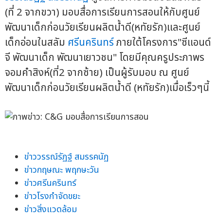
(ที่ 2 จากขวา) มอบสื่อการเรียนการสอนให้กับศูนย์
พัฒนาเด็กก่อนวัยเรียนผลิตน้ำดี(หทัยรัก)และศูนย์
เด็กอ่อนในสลัม
ศรีนครินทร์
ภายใต้โครงการ"ซีแอนด์
จี พัฒนาเด็ก พัฒนาเยาวชน" โดยมีคุณครูประภาพร
จอมคำสิงห์(ที่2 จากซ้าย) เป็นผู้รับมอบ ณ ศูนย์
พัฒนาเด็กก่อนวัยเรียนผลิตน้ำดี (หทัยรัก)เมื่อเร็วๆนี้
ข่าววรรณ์รัฏฐ์ สมรรคนัฏ
ข่าวกฤษณะ พฤกษะวัน
ข่าวศรีนครินทร์
ข่าวโรงกำจัดขยะ
ข่าวสิ่งแวดล้อม