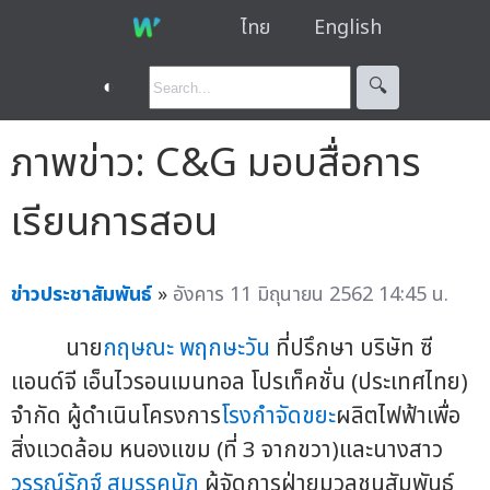
ไทย
English
◐
🔍︎
ภาพข่าว: C&G มอบสื่อการ
เรียนการสอน
ข่าวประชาสัมพันธ์
»
อังคาร 11 มิถุนายน 2562 14:45 น.
นาย
กฤษณะ พฤกษะวัน
ที่ปรึกษา บริษัท ซี
แอนด์จี เอ็นไวรอนเมนทอล โปรเท็คชั่น (ประเทศไทย)
จำกัด ผู้ดำเนินโครงการ
โรงกำจัดขยะ
ผลิตไฟฟ้าเพื่อ
สิ่งแวดล้อม หนองแขม (ที่ 3 จากขวา)และนางสาว
วรรณ์รัฏฐ์ สมรรคนัฏ
ผู้จัดการฝ่ายมวลชนสัมพันธ์