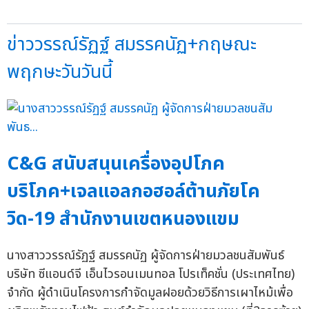
ข่าววรรณ์รัฏฐ์ สมรรคนัฏ+กฤษณะ
พฤกษะวันวันนี้
C&G สนับสนุนเครื่องอุปโภค
บริโภค+เจลแอลกอฮอล์ต้านภัยโค
วิด-19 สำนักงานเขตหนองแขม
นางสาววรรณ์รัฏฐ์ สมรรคนัฏ ผู้จัดการฝ่ายมวลชนสัมพันธ์
บริษัท ซีแอนด์จี เอ็นไวรอนเมนทอล โปรเท็คชั่น (ประเทศไทย)
จำกัด ผู้ดำเนินโครงการกำจัดมูลฝอยด้วยวิธีการเผาไหม้เพื่อ