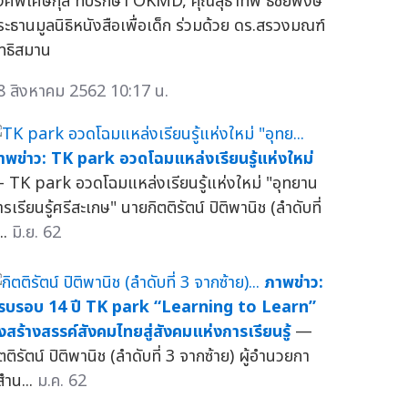
งศ์พิเศษกุล ที่ปรึกษา OKMD, คุณสุธาทิพ ธัชยพงษ์
ระธานมูลนิธิหนังสือเพื่อเด็ก ร่วมด้วย ดร.สรวงมณฑ์
ิทธิสมาน
8 สิงหาคม 2562 10:17 น.
าพข่าว: TK park อวดโฉมแหล่งเรียนรู้แห่งใหม่
 TK park อวดโฉมแหล่งเรียนรู้แห่งใหม่ "อุทยาน
รเรียนรู้ศรีสะเกษ" นายกิตติรัตน์ ปิติพานิช (ลำดับที่
..
มิ.ย. 62
ภาพข่าว:
รบรอบ 14 ปี TK park “Learning to Learn”
ุ่งสร้างสรรค์สังคมไทยสู่สังคมแห่งการเรียนรู้
—
ตติรัตน์ ปิติพานิช (ลำดับที่ 3 จากซ้าย) ผู้อำนวยกา
สำน...
ม.ค. 62