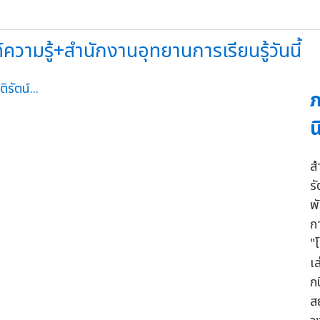
ามรู้+สำนักงานอุทยานการเรียนรู้วันนี้
ภ
น
ส
ร
พ
ก
"
เ
ก
ส