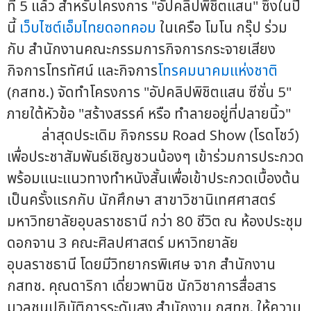
ที่ 5 แล้ว สำหรับโครงการ "อัปคลิปพิชิตแสน" ซึ่งในปี
นี้
เว็บไซต์เอ็มไทยดอทคอม
ในเครือ โมโน กรุ๊ป ร่วม
กับ สำนักงานคณะกรรมการกิจการกระจายเสียง
กิจการโทรทัศน์ และกิจการ
โทรคมนาคมแห่งชาติ
(กสทช.) จัดทำโครงการ "อัปคลิปพิชิตแสน ซีซั่น 5"
ภายใต้หัวข้อ "สร้างสรรค์ หรือ ทำลายอยู่ที่ปลายนิ้ว"
ล่าสุดประเดิม กิจกรรม Road Show (โรดโชว์)
เพื่อประชาสัมพันธ์เชิญชวนน้องๆ เข้าร่วมการประกวด
พร้อมแนะแนวทางทำหนังสั้นเพื่อเข้าประกวดเบื้องต้น
เป็นครั้งแรกกับ นักศึกษา สาขาวิชานิเทศศาสตร์
มหาวิทยาลัยอุบลราชธานี กว่า 80 ชีวิต ณ ห้องประชุม
ดอกจาน 3 คณะศิลปศาสตร์ มหาวิทยาลัย
อุบลราชธานี โดยมีวิทยากรพิเศษ จาก สำนักงาน
กสทช. คุณดาริกา เดี่ยวพานิช นักวิชาการสื่อสาร
มวลชนปฏิบัติการระดับสูง สำนักงาน กสทช. ให้ความ