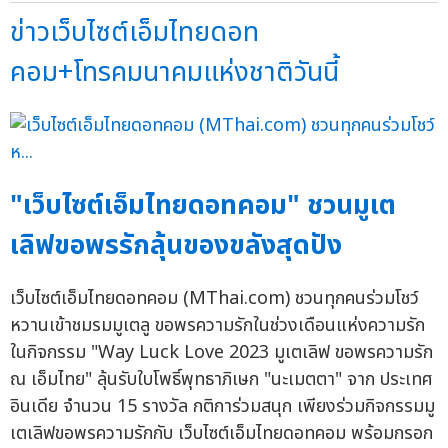
ข่าวเว็บไซต์เอ็มไทยดอท
คอม+โทรคมนาคมแห่งชาติวันนี้
"เว็บไซต์เอ็มไทยดอทคอม" ชวนมูเต
เลิฟขอพรรักลุ้นของขลังสุดปัง
เว็บไซต์เอ็มไทยดอทคอม (MThai.com) ชวนทุกคนร่วมโชว์
หวานเข้าชมรมมูเตลู ขอพรความรักในช่วงเดือนแห่งความรัก
ในกิจกรรม "Way Luck Love 2023 มูเตเลิฟ ขอพรความรัก
ณ เอ็มไทย" ลุ้นรับใบโพธิ์พุทธาภิเษก "นะเมตตา" จาก ประเทศ
อินเดีย จำนวน 15 รางวัล กติการ่วมสนุก เพียงร่วมกิจกรรมมู
เตเลิฟขอพรความรักกับ เว็บไซต์เอ็มไทยดอทคอม พร้อมกรอก