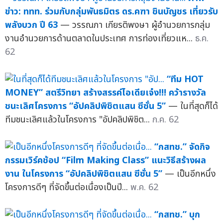
ข่าว: ททท. ร่วมกับกลุ่มพันธมิตร ดร.คฑา ชินบัญชร เที่ยวรับ
พลังบวก ปี 63
— วรรณภา เกียรติพงษา ผู้อำนวยการกลุ่ม
งานอำนวยการด้านตลาดในประเทศ การท่องเที่ยวแห...
ธ.ค.
62
“ทีม HOT
MONEY” สตรีวิทยา สร้างสรรค์ไอเดียเจ๋ง!!! คว้ารางวัล
ชนะเลิศโครงการ “อัปคลิปพิชิตแสน ซีซั่น 5”
— ในที่สุดก็ได้
ทีมชนะเลิศแล้วในโครงการ "อัปคลิปพิชิต...
ก.ค. 62
“กสทช.” จัดกิจ
กรรมเวิร์คช้อป “Film Making Class” แนะวิธีสร้างผล
งาน ในโครงการ “อัปคลิปพิชิตแสน ซีซั่น 5”
— เป็นอีกหนึ่ง
โครงการดีๆ ที่จัดขึ้นต่อเนื่องเป็นปี...
พ.ค. 62
“กสทช.” บุก