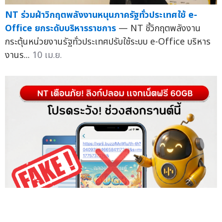
NT ร่วมมือ บ.ทีทรี เทคโนโลยี พัฒนา
ระบบนิเวศบ้านอัจฉริยะแห่งอนาคต
พันเอก สรรพชัยย์ หุวะนันทน์ กรรมการผู้จัดการใหญ่
บริษัท โทรคมนาคมแห่งชาติ จำกัด (มหาชน) หรือ NT และ
นายเอกชัย กองเกิด ผู้ช่วยกรรมการผู้จัดการใหญ่กลุ่มการ
ตลาดและสื่อสารองค์กร พร้อมคณะผู้บริหาร และ Mr.
Nick Wang ผู้ก่อตั้งและประธานบริหาร...
02 มิ.ย.