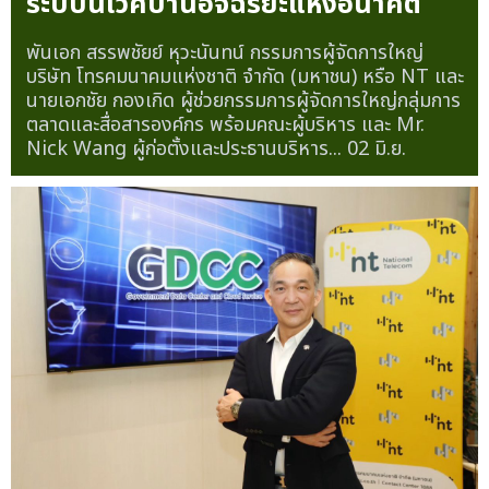
ทรู โชว์ศักยภาพเทคโนโลยี "AI for All" ในงาน Global
Telecom AIoT Summit 2026 ร่วมสร้างแรงขับเคลื่อน
อนาคตดิจิทัลไทยอย่างยั่งยืน
— ทรูออนไลน์ ตอกย้ำ First
Mo...
11 มิ.ย.