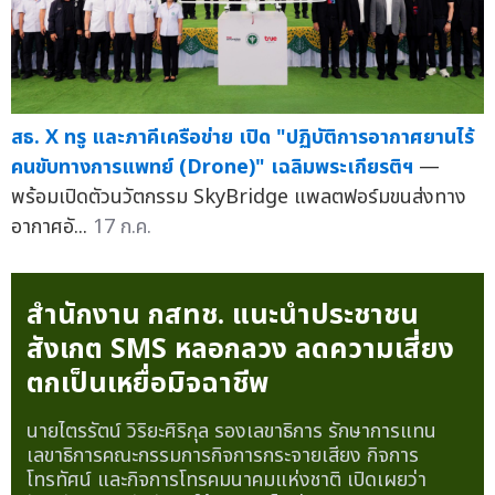
สธ. X ทรู และภาคีเครือข่าย เปิด "ปฏิบัติการอากาศยานไร้
คนขับทางการแพทย์ (Drone)" เฉลิมพระเกียรติฯ
—
พร้อมเปิดตัวนวัตกรรม SkyBridge แพลตฟอร์มขนส่งทาง
อากาศอั...
17 ก.ค.
สำนักงาน กสทช. แนะนำประชาชน
สังเกต SMS หลอกลวง ลดความเสี่ยง
ตกเป็นเหยื่อมิจฉาชีพ
นายไตรรัตน์ วิริยะศิริกุล รองเลขาธิการ รักษาการแทน
เลขาธิการคณะกรรมการกิจการกระจายเสียง กิจการ
โทรทัศน์ และกิจการโทรคมนาคมแห่งชาติ เปิดเผยว่า