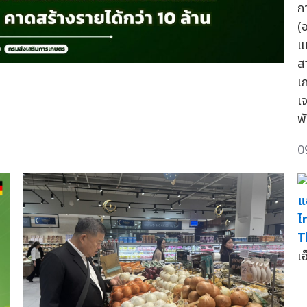
ก
(
แ
ส
เ
เ
พั
0
แ
ไ
T
เ