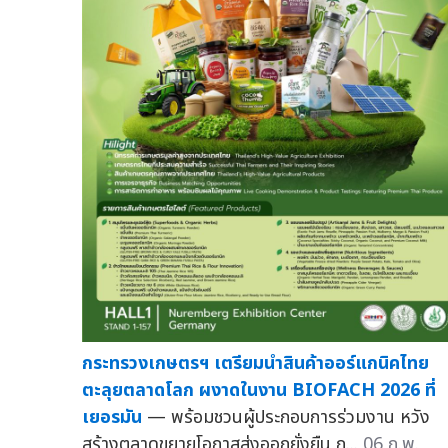
กระทรวงเกษตรฯ เตรียมนำสินค้าออร์แกนิคไทย
ตะลุยตลาดโลก ผงาดในงาน BIOFACH 2026 ที่
เยอรมัน
— พร้อมชวนผู้ประกอบการร่วมงาน หวัง
สร้างตลาดขยายโอกาสส่งออกยั่งยืน ก...
06 ก.พ.