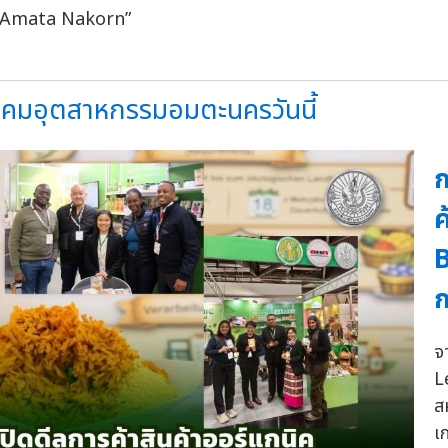
ิคมอุตสาหกรรมอมตะนครวันนี้
ก
ค
B
ก
จ
L
ส
เ