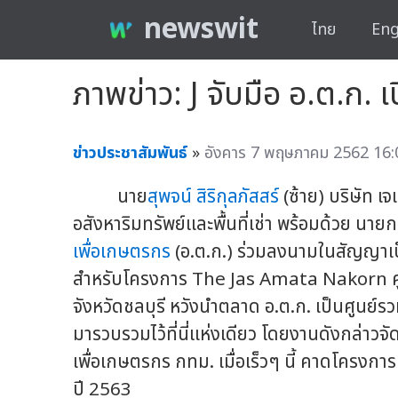
newswit
ไทย
Eng
ภาพข่าว: J จับมือ อ.ต.ก.
ข่าวประชาสัมพันธ์
»
อังคาร 7 พฤษภาคม 2562 16:
นาย
สุพจน์ สิริกุลภัสสร์
(ซ้าย) บริษัท เจ
อสังหาริมทรัพย์และพื้นที่เช่า พร้อมด้วย นา
เพื่อเกษตรกร
(อ.ต.ก.) ร่วมลงนามในสัญญาเป็
สำหรับโครงการ The Jas Amata Nakorn ศูน
จังหวัดชลบุรี หวังนำตลาด อ.ต.ก. เป็นศูนย
มารวบรวมไว้ที่นี่แห่งเดียว โดยงานดังกล่าวจ
เพื่อเกษตรกร กทม. เมื่อเร็วๆ นี้ คาดโครง
ปี 2563