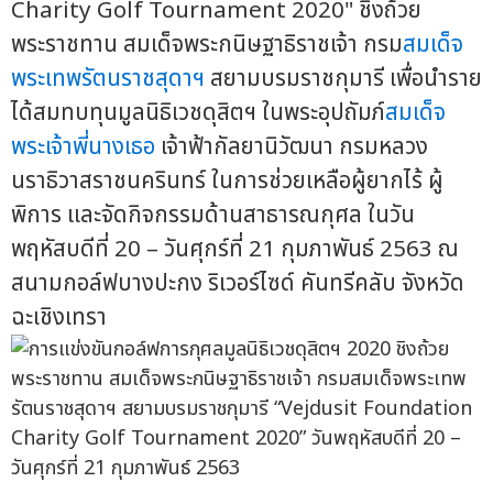
Charity Golf Tournament 2020" ชิงถ้วย
พระราชทาน สมเด็จพระกนิษฐาธิราชเจ้า กรม
สมเด็จ
พระเทพรัตนราชสุดาฯ
สยามบรมราชกุมารี เพื่อนำราย
ได้สมทบทุนมูลนิธิเวชดุสิตฯ ในพระอุปถัมภ์
สมเด็จ
พระเจ้าพี่นางเธอ
เจ้าฟ้ากัลยานิวัฒนา กรมหลวง
นราธิวาสราชนครินทร์ ในการช่วยเหลือผู้ยากไร้ ผู้
พิการ และจัดกิจกรรมด้านสาธารณกุศล ในวัน
พฤหัสบดีที่ 20 – วันศุกร์ที่ 21 กุมภาพันธ์ 2563 ณ
สนามกอล์ฟบางปะกง ริเวอร์ไซด์ คันทรีคลับ จังหวัด
ฉะเชิงเทรา