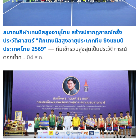
สมาคมกีฬาเทนนิสสูงอายุไทย สร้างปรากฏการณ์ครั้ง
ประวัติศาสตร์ "ศึกเทนนิสสูงอายุประเภททีม ชิงแชมป์
ประเทศไทย 2569"
— ทีมเข้าร่วมสูงสุดเป็นประวัติการณ์
ตอกย้ำค...
04 ส.ค.