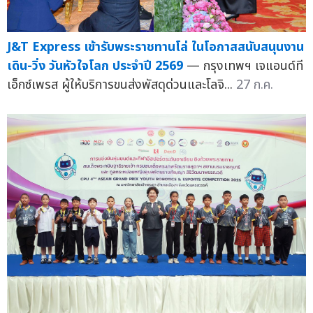
J&T Express เข้ารับพระราชทานโล่ ในโอกาสสนับสนุนงาน
เดิน-วิ่ง วันหัวใจโลก ประจำปี 2569
— กรุงเทพฯ เจแอนด์ที
เอ็กซ์เพรส ผู้ให้บริการขนส่งพัสดุด่วนและโลจิ...
27 ก.ค.