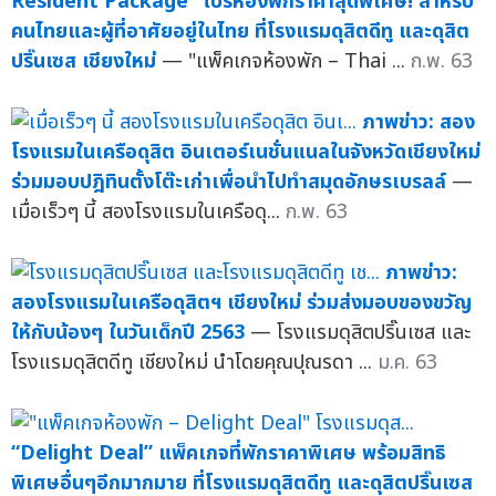
Resident Package” โปรห้องพักราคาสุดพิเศษ! สำหรับ
คนไทยและผู้ที่อาศัยอยู่ในไทย ที่โรงแรมดุสิตดีทู และดุสิต
ปริ๊นเซส เชียงใหม่
— "แพ็คเกจห้องพัก – Thai ...
ก.พ. 63
ภาพข่าว: สอง
โรงแรมในเครือดุสิต อินเตอร์เนชั่นแนลในจังหวัดเชียงใหม่
ร่วมมอบปฎิทินตั้งโต๊ะเก่าเพื่อนำไปทำสมุดอักษรเบรลล์
—
เมื่อเร็วๆ นี้ สองโรงแรมในเครือดุ...
ก.พ. 63
ภาพข่าว:
สองโรงแรมในเครือดุสิตฯ เชียงใหม่ ร่วมส่งมอบของขวัญ
ให้กับน้องๆ ในวันเด็กปี 2563
— โรงแรมดุสิตปริ๊นเซส และ
โรงแรมดุสิตดีทู เชียงใหม่ นำโดยคุณปุณรดา ...
ม.ค. 63
“Delight Deal” แพ็คเกจที่พักราคาพิเศษ พร้อมสิทธิ
พิเศษอื่นๆอีกมากมาย ที่โรงแรมดุสิตดีทู และดุสิตปริ๊นเซส