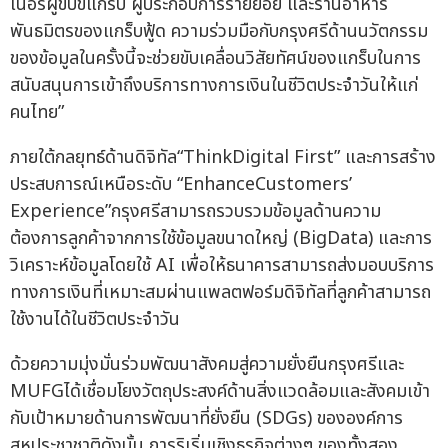
เนอร์ผู้ขับขี่แกร็บ ผู้ประกอบการรายย่อย และร้านอาหาร
พันธมิตรของแกร็บฟู้ด ความร่วมมือกับกรุงศรีด้านนวัตกรรม
ของข้อมูลในครั้งนี้จะช่วยขับเคลื่อนวิสัยทัศน์ของแกร็บในการ
สนับสนุนการเข้าถึงบริการทางการเงินในชีวิตประจำวันให้แก่
คนไทย”
ภายใต้กลยุทธ์ด้านดิจิทัล“ThinkDigital First” และการสร้าง
ประสบการณ์เหนือระดับ “EnhanceCustomers’
Experience”กรุงศรีสามารถรวบรวมข้อมูลด้านความ
ต้องการลูกค้าจากการใช้ข้อมูลขนาดใหญ่ (BigData) และการ
วิเคราะห์ข้อมูลโดยใช้ AI เพื่อให้ธนาคารสามารถส่งมอบบริการ
ทางการเงินที่เหมาะสมผ่านแพลตฟอร์มดิจิทัลที่ลูกค้าสามารถ
ใช้งานได้ในชีวิตประจำวัน
ด้วยความมุ่งมั่นร่วมพัฒนาสังคมสู่ความยั่งยืนกรุงศรีและ
MUFGได้เชื่อมโยงวัตถุประสงค์ด้านสิ่งแวดล้อมและสังคมเข้า
กับเป้าหมายด้านการพัฒนาที่ยั่งยืน (SDGs) ขององค์การ
สหประชาชาติดังนั้น การริเริ่มเชิงธุรกิจต่างๆ ของทั้งสอง