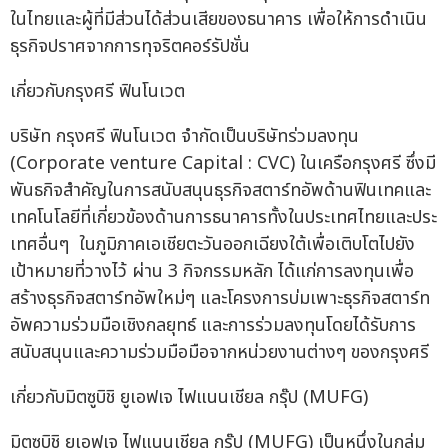
ในไทยและผู้ที่มีส่วนได้ส่วนเสียของธนาคาร เพื่อให้การดำเนิน
ธุรกิจปราศจากการทุจริตคอร์รัปชั่น
เกี่ยวกับกรุงศรี ฟินโนเวต
บริษัท กรุงศรี ฟินโนเวต จำกัดเป็นบริษัทร่วมลงทุน
(Corporate venture Capital : CVC) ในเครือกรุงศรี ซึ่งมี
พันธกิจสำคัญในการสนับสนุนธุรกิจสตาร์ทอัพด้านฟินเทคและ
เทคโนโลยีที่เกี่ยวข้องด้านการธนาคารทั้งในประเทศไทยและประ
เทศอื่นๆ ในภูมิภาคเอเชียตะวันออกเฉียงใต้เพื่อเติบโตไปยัง
เป้าหมายที่วางไว้ ผ่าน 3 กิจกรรมหลัก ได้แก่การลงทุนเพื่อ
สร้างธุรกิจสตาร์ทอัพใหม่ๆ และโครงการบ่มเพาะธุรกิจสตาร์ท
อัพความร่วมมือเชิงกลยุทธ์ และการร่วมลงทุนโดยได้รับการ
สนับสนุนและความร่วมมือมือจากหน่วยงานต่างๆ ของกรุงศรี
เกี่ยวกับมิตซูบิชิ ยูเอฟเจ ไฟแนนเชียล กรุ๊ป (MUFG)
มิตซูบิชิ ยูเอฟเจ ไฟแนนเชียล กรุ๊ป (MUFG) เป็นหนึ่งในกลุ่ม