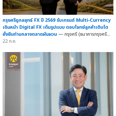
กรุงศรีชูกลยุทธ์ FX ปี 2569 รับเทรนด์ Multi-Currency
เดินหน้า Digital FX เต็มรูปแบบ ตอบโจทย์ลูกค้าเติบโต
ยั่งยืนท่ามกลางตลาดผันผวน
— กรุงศรี (ธนาคารกรุงศรี...
22 ก.ค.