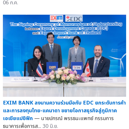
06 ก.ค.
EXIM BANK ลงนามความร่วมมือกับ EDC ยกระดับการค้า
และการลงทุนไทย-แคนาดา ขยายโอกาสธุรกิจสู่ภูมิภาค
เอเชียแปซิฟิก
— นายปกรณ์ พรรธนะแพทย์ กรรมการ
ธนาคารเพื่อการส...
30 มิ.ย.