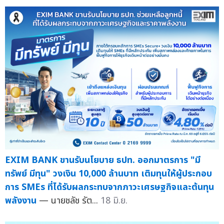
EXIM BANK ขานรับนโยบาย ธปท. ออกมาตรการ "มี
ทรัพย์ มีทุน" วงเงิน 10,000 ล้านบาท เติมทุนให้ผู้ประกอบ
การ SMEs ที่ได้รับผลกระทบจากภาวะเศรษฐกิจและต้นทุน
พลังงาน
— นายชลัช รัต...
18 มิ.ย.