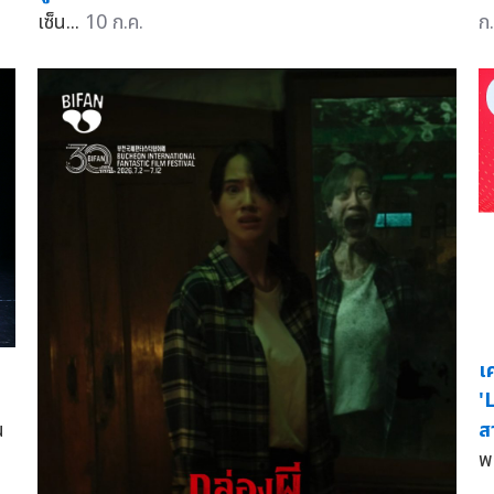
เซ็น...
10 ก.ค.
ก.
เ
'
ส
น
พ