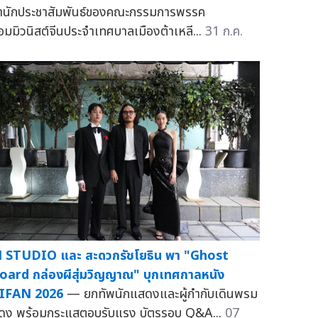
ำนักประชาสัมพันธ์ของคณะกรรมการพรรค
อมมิวนิสต์จีนประจำเทศบาลเมืองต้าเหลี...
31 ก.ค.
 STUDIO และ สะดวกรัชโยธิน พา "Ghost
oard กล่องผีสุ่มวิญญาณ" บุกเทศกาลหนัง
IFAN 2026
— ยกทัพนักแสดงและผู้กำกับเดินพรม
ดง พร้อมกระแสตอบรับแรง บัตรรอบ Q&A...
07