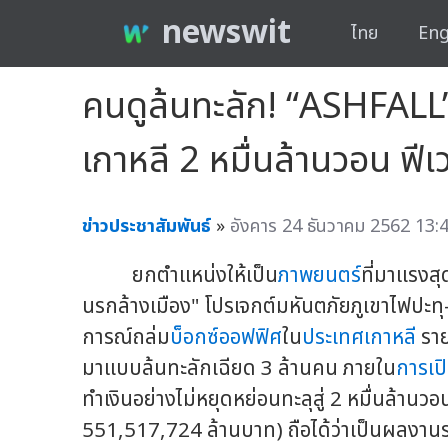
newswit
ไทย
Eng
คนดูล้นทะลัก! “ASHFALL” 
เกาหลี 2 หมื่นล้านวอน ฟีเว
ข่าวประชาสัมพันธ์
»
อังคาร 24 ธันวาคม 2562 13:4
ยกตำแหน่งให้เป็น
ภาพยนตร์
ที่มาแรงส
นรกล้างเมือง" โปรเจกต์มหันตภัยภูเขาไฟปะทุ-
การณ์ถล่ม
บ็อกซ์ออฟฟิศ
ใน
ประเทศเกาหลี
รายไ
มาแบบล้นทะลักเฉียด 3 ล้านคน ภายใน
การเป
ทำเงินอย่างไม่หยุดหย่อนทะลุสู่ 2 หมื่นล้
551,517,724 ล้านบาท) ถือได้ว่าเป็นผลงานระ