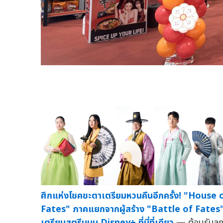
ศึกแห่งโชคชะตาเตรียมหวนคืนอีกครั้ง! "House 
Fates" ภาคแยกจากผู้สร้าง "Battle of Fates
เตรียมสตรีมบน Disney+ ที่นี่ที่เดียว
— ต้อนรับลู