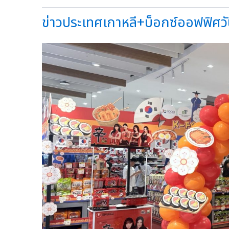
ข่าวประเทศเกาหลี+บ็อกซ์ออฟฟิศวัน