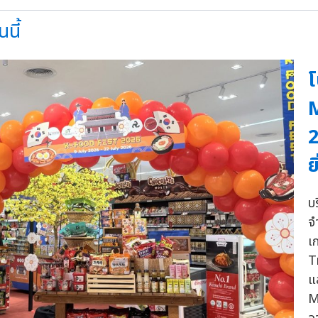
นี้
โ
M
2
ย
บ
จ
เ
T
แ
M