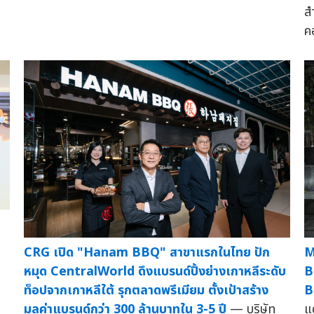
ส
ค
CRG เปิด "Hanam BBQ" สาขาแรกในไทย ปัก
M
หมุด CentralWorld ดึงแบรนด์ปิ้งย่างเกาหลีระดับ
B
ท็อปจากเกาหลีใต้ รุกตลาดพรีเมียม ตั้งเป้าสร้าง
B
มูลค่าแบรนด์กว่า 300 ล้านบาทใน 3-5 ปี
— บริษัท
แ