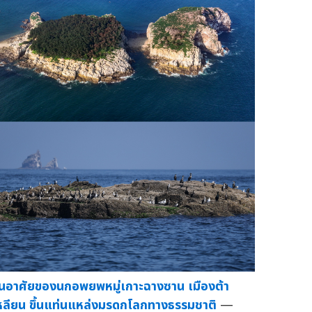
ิ่นอาศัยของนกอพยพหมู่เกาะฉางซาน เมืองต้า
หลียน ขึ้นแท่นแหล่งมรดกโลกทางธรรมชาติ
—