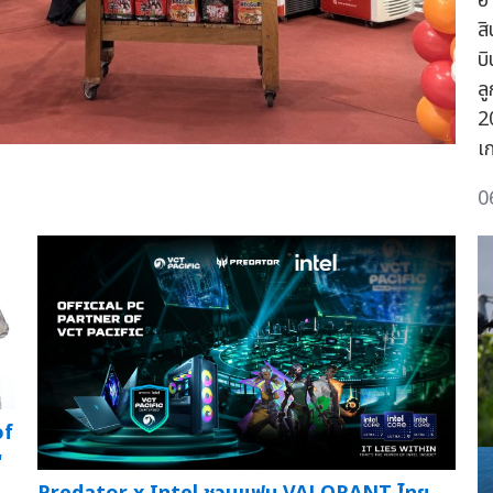
อ
ส
บ
ล
2
เ
0
of
"
ก