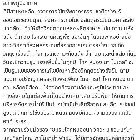
สภาพภูมิอากาศ
ที่มีสาเหตุหลักมาจากการใช้ทรัพยากรธรรมชาติอย่างไร้
ขอบเขตของมนุษย์ ส่งผลกระทบในต่อสมดุลระบบนิเวศและสิ่ง
แวดล้อม ทำให้เกิดวิกฤตต่อแหล่งผลิตอาหาร เช่น ความแห้ง
แล้ง น้ำท่วม โรคระบาดศัตรูพืช และอื่นๆ โดยเฉพาะอย่างยิ่ง
ภาวะวิกฤตที่ส่งผลกระทบต่อภาคการเกษตรอย่างมาก คือ
วิกฤตเรื่องน้ำ ทั้งการเกิดภาวะภัยแล้ง น้ำท่วม และน้ำเสีย ที่นับ
วันจะมีความรุนแรงเพิ่มขึ้นในทุกปี “โคก หนอง นา โมเดล” จะ
เป็นรูปแบบของการแก้ไขปัญหาเรื่องวิกฤตอย่างยั่งยืน ตาม
แนวทางปรัชญาเศรษฐกิจพอเพียง โดยการทำโคก หนอง นา
ตามหลักภูมิสังคม ให้สอดคล้องตามลักษณะภูมิประเทศและ
ทางสังคมในแต่ละพื้นที่ได้อย่างเหมาะสม ปรับพื้นที่ให้เกิดการ
บริหารจัดการน้ำให้เป็นไปอย่างมีประสิทธิภาพและเกิดประโยชน์
สูงสุด ลดการใช้งบประมาณแถมยังมีศิลปะความสวยงามเป็น
องค์ประกอบ
จากความร่วมมือของ "ชมรมโคกหนองนา วิศวะ ม.ขอนแก่น"
และ "เขาใหญ่ พาโนราม่า ฟาร์ม" ได้มีการจัดอบรมหลักสูตรที่