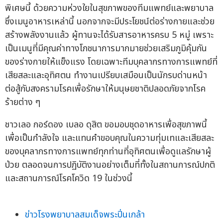
พิเศษนี้ ด้วยความห่วงใยในสุขภาพของทีมแพทย์และพยาบาล
ซึ่งเมนูอาหารเหล่านี้ นอกจากจะมีประโยชน์ต่อร่างกายและช่วย
สร้างพลังงานแล้ว ผู้ทานจะได้รับสารอาหารครบ 5 หมู่ เพราะ
เป็นเมนูที่มีคุณค่าทางโภชนาการมากมายช่วยเสริมภูมิคุ้มกัน
ของร่างกายให้แข็งแรง โดยเฉพาะทีมบุคลากรทางการแพทย์ที่
เสียสละและอุทิศตน ทำงานเปรียบเสมือนเป็นนักรบด่านหน้า
ต่อสู้กับสงครามโรคเพื่อรักษาให้มนุษยชาติปลอดภัยจากโรค
ร้ายต่าง ๆ
ชาวเลอ กอร์ดอง เบลอ ดุสิต ขอมอบชุดอาหารเพื่อสุขภาพนี้
เพื่อเป็นกำลังใจ และแทนคำขอบคุณในความทุ่มเทและเสียสละ
ของบุคลากรทางการแพทย์ทุกท่านที่อุทิศตนเพื่อดูแลรักษาผู้
ป่วย ตลอดจนการปฏิบัติงานอย่างเต็มที่ทั้งในสถานการณ์ปกติ
และสถานการณ์โรคโควิด 19 ในช่วงนี้
ข่าวโรงพยาบาลสมเด็จพระปิ่นเกล้า