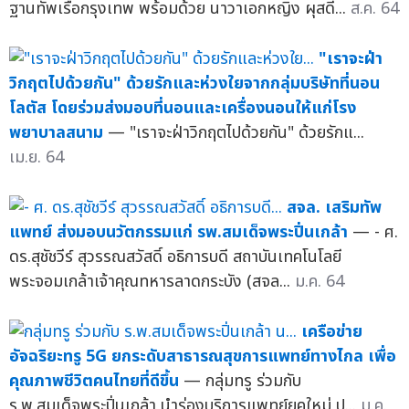
ฐานทัพเรือกรุงเทพ พร้อมด้วย นาวาเอกหญิง ผุสดี...
ส.ค. 64
"เราจะฝ่า
วิกฤตไปด้วยกัน" ด้วยรักและห่วงใยจากกลุ่มบริษัทที่นอน
โลตัส โดยร่วมส่งมอบที่นอนและเครื่องนอนให้แก่โรง
พยาบาลสนาม
— "เราจะฝ่าวิกฤตไปด้วยกัน" ด้วยรักแ...
เม.ย. 64
สจล. เสริมทัพ
แพทย์ ส่งมอบนวัตกรรมแก่ รพ.สมเด็จพระปิ่นเกล้า
— - ศ.
ดร.สุชัชวีร์ สุวรรณสวัสดิ์ อธิการบดี สถาบันเทคโนโลยี
พระจอมเกล้าเจ้าคุณทหารลาดกระบัง (สจล...
ม.ค. 64
เครือข่าย
อัจฉริยะทรู 5G ยกระดับสาธารณสุขการแพทย์ทางไกล เพื่อ
คุณภาพชีวิตคนไทยที่ดีขึ้น
— กลุ่มทรู ร่วมกับ
ร.พ.สมเด็จพระปิ่นเกล้า นำร่องบริการแพทย์ยุคใหม่ ป...
ม.ค.