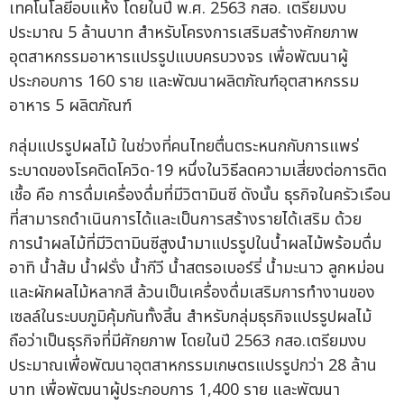
เทคโนโลยีอบแห้ง โดยในปี พ.ศ. 2563 กสอ. เตรียมงบ
ประมาณ 5 ล้านบาท สำหรับโครงการเสริมสร้างศักยภาพ
อุตสาหกรรมอาหารแปรรูปแบบครบวงจร เพื่อพัฒนาผู้
ประกอบการ 160 ราย และพัฒนาผลิตภัณฑ์อุตสาหกรรม
อาหาร 5 ผลิตภัณฑ์
กลุ่มแปรรูปผลไม้ ในช่วงที่คนไทยตื่นตระหนกกับการแพร่
ระบาดของโรคติดโควิด-19 หนึ่งในวิธีลดความเสี่ยงต่อการติด
เชื้อ คือ การดื่มเครื่องดื่มที่มีวิตามินซี ดังนั้น ธุรกิจในครัวเรือน
ที่สามารถดำเนินการได้และเป็นการสร้างรายได้เสริม ด้วย
การนำผลไม้ที่มีวิตามินซีสูงนำมาแปรรูปในน้ำผลไม้พร้อมดื่ม
อาทิ น้ำส้ม น้ำฝรั่ง น้ำกีวี น้ำสตรอเบอร์รี่ น้ำมะนาว ลูกหม่อน
และผักผลไม้หลากสี ล้วนเป็นเครื่องดื่มเสริมการทำงานของ
เซลล์ในระบบภูมิคุ้มกันทั้งสิ้น สำหรับกลุ่มธุรกิจแปรรูปผลไม้
ถือว่าเป็นธุรกิจที่มีศักยภาพ โดยในปี 2563 กสอ.เตรียมงบ
ประมาณเพื่อพัฒนาอุตสาหกรรมเกษตรแปรรูปกว่า 28 ล้าน
บาท เพื่อพัฒนาผู้ประกอบการ 1,400 ราย และพัฒนา