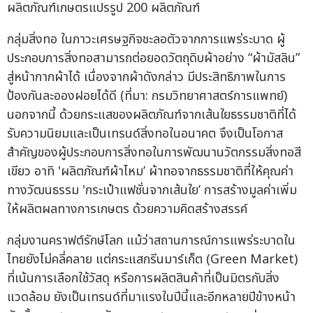
ผลิตภัณฑ์เกษตรแปรรูป 200 ผลิตภัณฑ์
กลุ่มสิ่งทอ ในภาวะเศรษฐกิจชะลอตัวจากการแพร่ระบาด ผู้
ประกอบการสิ่งทอสามารถต่อยอดวัตถุดิบผ้าอย่าง “ผ้ามัสลิน”
สู่หน้ากากผ้าได้ เนื่องจากผ้าดังกล่าว มีประสิทธิภาพในการ
ป้องกันละอองฝอยได้ดี (ที่มา: กรมวิทยาศาสตร์การแพทย์)
นอกจากนี้ ด้วยกระแสของผลิตภัณฑ์จากเส้นใยธรรมชาติที่ได้
รับความนิยมและเป็นเทรนด์สิ่งทอในอนาคต จึงเป็นโอกาส
สำคัญของผู้ประกอบการสิ่งทอในการพัฒนานวัตกรรมสิ่งทอสี
เขียว อาทิ 'ผลิตภัณฑ์ผ้าไหม’ ผ้าทอจากธรรมชาติที่ให้คุณค่า
ทางวัฒนธรรม 'กระเป๋าแฟชั่นจากเส้นใย’ การสร้างมูลค่าเพิ่ม
ให้ผลิตผลทางการเกษตร ด้วยความคิดสร้างสรรค์
กลุ่มงานคราฟต์รักษ์โลก แม้ว่าสถานการณ์การแพร่ระบาดใน
ไทยยังไม่คลี่คลาย แต่กระแสกรีนมาร์เก็ต (Green Market)
ที่เน้นการเลือกใช้วัสดุ หรือการผลิตสินค้าที่เป็นมิตรกับสิ่ง
แวดล้อม ยังเป็นเทรนด์ที่มาแรงในปีนี้และอีกหลายปีข้างหน้า