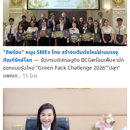
"ดีพร้อม" หนุน SMEs ไทย สร้างแต้มต่อใหม่ผ่านบรรจุ
ภัณฑ์รักษ์โลก
— รับเทรนด์เศรษฐกิจ BCGพร้อมเฟ้นหานัก
ออกแบบรุ่นใหม่ "Green Pack Challenge 2026""ปลุก"
แพคเก...
11 มิ.ย.