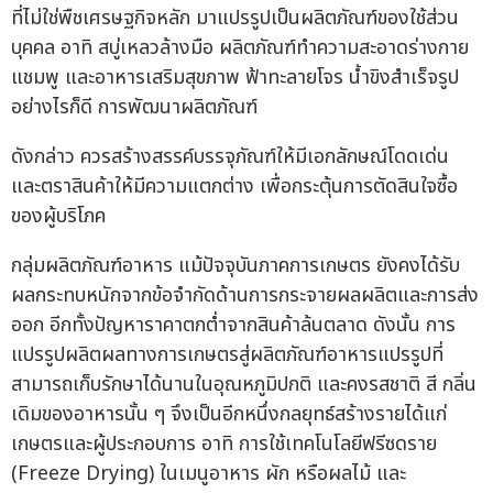
ที่ไม่ใช่พืชเศรษฐกิจหลัก มาแปรรูปเป็นผลิตภัณฑ์ของใช้ส่วน
บุคคล อาทิ สบู่เหลวล้างมือ ผลิตภัณฑ์ทำความสะอาดร่างกาย
แชมพู และอาหารเสริมสุขภาพ ฟ้าทะลายโจร น้ำขิงสำเร็จรูป
อย่างไรก็ดี การพัฒนาผลิตภัณฑ์
ดังกล่าว ควรสร้างสรรค์บรรจุภัณฑ์ให้มีเอกลักษณ์โดดเด่น
และตราสินค้าให้มีความแตกต่าง เพื่อกระตุ้นการตัดสินใจซื้อ
ของผู้บริโภค
กลุ่มผลิตภัณฑ์อาหาร แม้ปัจจุบันภาคการเกษตร ยังคงได้รับ
ผลกระทบหนักจากข้อจำกัดด้านการกระจายผลผลิตและการส่ง
ออก อีกทั้งปัญหาราคาตกต่ำจากสินค้าล้นตลาด ดังนั้น การ
แปรรูปผลิตผลทางการเกษตรสู่ผลิตภัณฑ์อาหารแปรรูปที่
สามารถเก็บรักษาได้นานในอุณหภูมิปกติ และคงรสชาติ สี กลิ่น
เดิมของอาหารนั้น ๆ จึงเป็นอีกหนึ่งกลยุทธ์สร้างรายได้แก่
เกษตรและผู้ประกอบการ อาทิ การใช้เทคโนโลยีฟรีซดราย
(Freeze Drying) ในเมนูอาหาร ผัก หรือผลไม้ และ