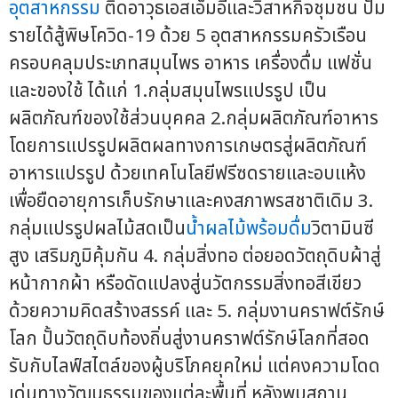
อุตสาหกรรม
ติดอาวุธเอสเอ็มอีและวิสาหกิจชุมชน ปั๊ม
รายได้สู้พิษโควิด-19 ด้วย 5 อุตสาหกรรมครัวเรือน
ครอบคลุมประเภทสมุนไพร อาหาร เครื่องดื่ม แฟชั่น
และของใช้ ได้แก่ 1.กลุ่มสมุนไพรแปรรูป เป็น
ผลิตภัณฑ์ของใช้ส่วนบุคคล 2.กลุ่มผลิตภัณฑ์อาหาร
โดยการแปรรูปผลิตผลทางการเกษตรสู่ผลิตภัณฑ์
อาหารแปรรูป ด้วยเทคโนโลยีฟรีซดรายและอบแห้ง
เพื่อยืดอายุการเก็บรักษาและคงสภาพรสชาติเดิม 3.
กลุ่มแปรรูปผลไม้สดเป็น
น้ำผลไม้พร้อมดื่ม
วิตามินซี
สูง เสริมภูมิคุ้มกัน 4. กลุ่มสิ่งทอ ต่อยอดวัตถุดิบผ้าสู่
หน้ากากผ้า หรือดัดแปลงสู่นวัตกรรมสิ่งทอสีเขียว
ด้วยความคิดสร้างสรรค์ และ 5. กลุ่มงานคราฟต์รักษ์
โลก ปั้นวัตถุดิบท้องถิ่นสู่งานคราฟต์รักษ์โลกที่สอด
รับกับไลฟ์สไตล์ของผู้บริโภคยุคใหม่ แต่คงความโดด
เด่นทางวัฒนธรรมของแต่ละพื้นที่ หลังพบสถาน