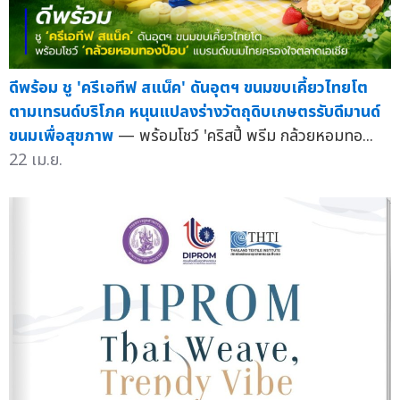
ดีพร้อม ชู 'ครีเอทีฟ สแน็ค' ดันอุตฯ ขนมขบเคี้ยวไทยโต
ตามเทรนด์บริโภค หนุนแปลงร่างวัตถุดิบเกษตรรับดีมานด์
ขนมเพื่อสุขภาพ
— พร้อมโชว์ 'คริสปี้ พรีม กล้วยหอมทอ...
22 เม.ย.