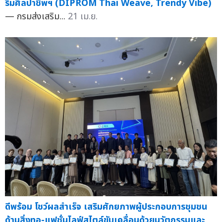
ริมศิลปาชีพฯ (DIPROM Thai Weave, Trendy Vibe)
— กรมส่งเสริม...
21 เม.ย.
ดีพร้อม โชว์ผลสำเร็จ เสริมศักยภาพผู้ประกอบการชุมชน
ด้านสิ่งทอ-แฟชั่นไลฟ์สไตล์ขับเคลื่อนด้วยนวัตกรรมและ