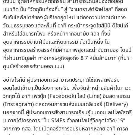
ดังนั้น อุตสาหกรรมหัตถกรรม สามารถระดมสมองต่อยอด
แนวคิด ปั้น “วัตถุดิบท้องถิ่น” สู่ “งานคราฟต์รักษ์โลก” ที่สอด
รับกับไลฟ์สไตล์ของผู้บริโภคยุคใหม่ แต่คงความโดดเด่นทาง
วัฒนธรรมของแต่ละพื้นที่ อาทิ กระเป๋ากระจูดไซส์มินิ ดีไซน์เก๋
สำหรับใส่สมาร์ทโฟน หรือหน้ากากอนามัย ฯลฯ ทั้งนี้
อุตสาหกรรมงานฝีมือและหัตถกรรม ถือเป็นหนึ่ง ใน
อุตสาหกรรมสร้างสรรค์ที่มีศักยภาพสูงและน่าจับตามอง โดยปี
ที่ผ่านมามีมูลค่า ทางเศรษฐกิจสูงถึง 8.7 หมื่นล้านบาท (ที่มา :
ศูนย์สร้างสรรค์งานออกแบบ)
อย่างไรก็ดี ผู้ประกอบการสามารถประยุกต์ใช้แพลตฟอร์ม
ออนไลน์เข้ามาเป็นช่องทางเสริม เพื่อจัดจำหน่ายสินค้าในภาวะ
วิกฤตได้ อาทิ เฟซบุ๊ก (Facebook) ไลน์ (Line) อินสตาแกรม
(Instagram) ตลอดจนการขนส่งแบบเดลิเวอรี่ (Delivery)
นอกจากนี้ ผู้ประกอบการยังสามารถเรียนรู้บนออนไลน์ไลฟ์สตรี
ม ภายใต้โครงการ “ปั้น SMEs ค้าออนไลน์สู้วิกฤตโควิด-19”
จากทาง กสอ. โดยเปิดคอร์สการอบรมหลากหลาย อาทิ การก