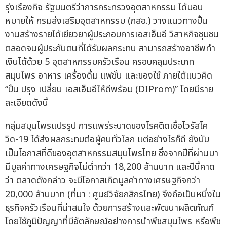
รุ่งเรืองกิจ รัฐมนตรีว่าการกระทรวงอุตสาหกรรม ได้มอบ
หมายให้ กรมส่งเสริมอุตสาหกรรม (กสอ.) วางแนวทางปั้น
งานสร้างรายได้เยียวยาผู้ประกอบการเอสเอ็มอี วิสาหกิจชุมชน
ตลอดจนผู้ประกันตนที่ได้รับผลกระทบ สามารถสร้างอาชีพทำ
เงินได้ด้วย 5 อุตสาหกรรมครัวเรือน ครอบคลุมประเภท
สมุนไพร อาหาร เครื่องดื่ม แฟชั่น และของใช้ ภายใต้แนวคิด
“ปั้น ปรุง เปลี่ยน เอสเอ็มอีให้ดีพร้อม (DIProm)” โดยมีราย
ละเอียดดังนี้
กลุ่มสมุนไพรแปรรูป การแพร่ระบาดของโรคติดเชื้อไวรัสโค
วิด-19 ได้ส่งผลกระทบต่อผู้คนทั่วโลก แต่อย่างไรก็ดี ยังนับ
เป็นโอกาสที่ดีของอุตสาหกรรมสมุนไพรไทย ซึ่งจากปีที่ผ่านมา
มีมูลค่าทางเศรษฐกิจไม่ต่ำกว่า 18,200 ล้านบาท และปีนี้คาด
ว่า ตลาดดังกล่าว จะมีโอกาสเกิดมูลค่าทางเศรษฐกิจกว่า
20,000 ล้านบาท (ที่มา : ศูนย์วิจัยกสิกรไทย) จึงถือเป็นหนึ่งใน
ธุรกิจครัวเรือนที่น่าสนใจ ด้วยการสร้างและพัฒนาผลิตภัณฑ์
โดยใช้ภูมิปัญญาที่มีอัตลักษณ์อย่างการนำพืชสมุนไพร หรือพืช