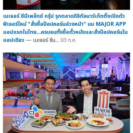
เมเจอร์ ซีนีเพล็กซ์ กรุ้ป รุกตลาดดิจิทัลมาร์เก็ตติ้งเปิดตัว
ฟีเจอร์ใหม่ "สั่งซื้อป๊อปคอร์นล่วงหน้า" บน MAJOR APP
แอปแรกในไทย…ครบจบทั้งซื้อตั๋วหนังและสั่งป๊อปคอร์นใน
แอปเดียว
— เมเจอร์ ซีน...
03 ก.ค.