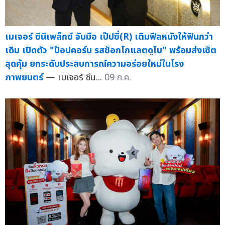
เมเจอร์ ซีนีเพล็กซ์ จับมือ เป๊ปซี่(R) เติมฟีลหนังให้ฟินกว่า
เดิม เปิดตัว "ป๊อปคอร์น รสช็อกโกแลตดูไบ" พร้อมส่งเซ็ต
สุดคุ้ม ยกระดับประสบการณ์ความอร่อยใหม่ในโรง
ภาพยนตร์
— เมเจอร์ ซีน...
09 ก.ค.