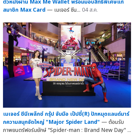
ตั๋วหนังผ่าน Max Me Wallet พร้อมมอบสิทธิพิเศษแก่
สมาชิก Max Card
— เมเจอร์ ซีน...
04 ส.ค.
เมเจอร์ ซีนีเพล็กซ์ กรุ้ป จับมือ เป๊ปซี่(R) ปักหมุดแลนด์มาร์
กความสนุกจัดใหญ่ "Major Spider Land"
— ต้อนรับ
ภาพยนตร์ฟอร์มยักษ์ "Spider-man : Brand New Day" ...