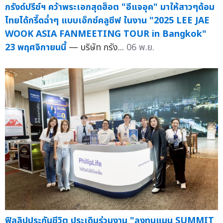
กรังด์ปรีซ์ฯ คว้าพระเอกสุดฮ็อต "อีแจอุค" มาให้สาวๆด้อม
ไทยได้กรี๊ดฉ่ำๆ แบบเอ็กซ์คลูซีฟ ในงาน "2025 LEE JAE
WOOK ASIA FANMEETING TOUR in Bangkok"
23 พฤศจิกายนนี้
— บริษัท กรัง...
06 พ.ย.
ฟิลลิปประกันชีวิต ประเดิมร่วมงาน "ลงทุนแมน SUMMIT