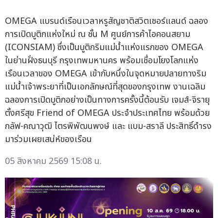
OMEGA แบรนด์เรือนเวลาหรูสัญชาติสวิตเซอร์แลนด์ ฉลอง
การเปิดบูติกแห่งใหม่ ณ ชั้น M ศูนย์การค้าไอคอนสยาม
(ICONSIAM) ซึ่งเป็นบูติกริมแม่น้ำแห่งแรกของ OMEGA
ในย่านฝั่งธนบุรี กรุงเทพมหานคร พร้อมเชื่อมโยงโลกแห่ง
เรือนเวลาของ OMEGA เข้ากับหนึ่งในจุดหมายปลายทางริม
แม่น้ำเจ้าพระยาที่เป็นเอกลักษณ์ที่สุดของกรุงเทพ งานเฉลิม
ฉลองการเปิดบูติกอย่างเป็นทางการครั้งนี้ต้อนรับ เจมส์-จิรายุ
ตั้งศรีสุข Friend of OMEGA ประจำประเทศไทย พร้อมด้วย
กลัฟ-คณาวุฒิ ไตรพิพัฒนพงษ์ และ แบม-สราลี ประสิทธิ์ดำรง
มาร่วมเผยเสน่ห์ของเรือน
05 สิงหาคม 2569 15:08 น.