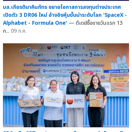
บล.เกียรตินาคินภัทร ขยายโอกาสการลงทุนต่างประเทศ
เปิดตัว 3 DR06 ใหม่ อ้างอิงหุ้นชั้นนำระดับโลก 'SpaceX -
Alphabet - Formula One'
— ดีเดย์ซื้อขายวันแรก 13
ก...
09 ก.ค.