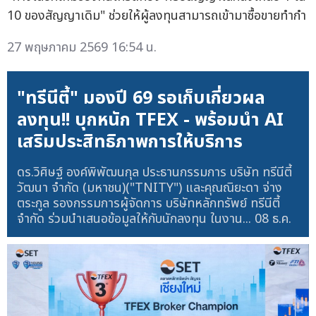
10 ของสัญญาเดิม" ช่วยให้ผู้ลงทุนสามารถเข้ามาซื้อขายทำกำ
27 พฤษภาคม 2569 16:54 น.
"ทรีนีตี้" มองปี 69 รอเก็บเกี่ยวผล
ลงทุน!! บุกหนัก TFEX - พร้อมนำ AI
เสริมประสิทธิภาพการให้บริการ
ดร.วิศิษฐ์ องค์พิพัฒนกุล ประธานกรรมการ บริษัท ทรีนีตี้
วัฒนา จำกัด (มหาชน)("TNITY") และคุณณิยะดา จ่าง
ตระกูล รองกรรมการผู้จัดการ บริษัทหลักทรัพย์ ทรีนีตี้
จำกัด ร่วมนำเสนอข้อมูลให้กับนักลงทุน ในงาน...
08 ธ.ค.