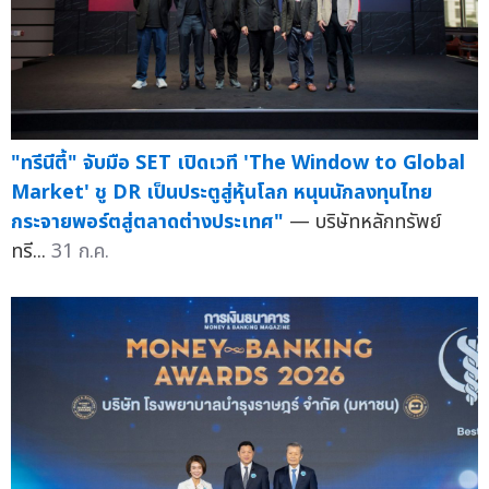
"ทรีนีตี้" จับมือ SET เปิดเวที 'The Window to Global
Market' ชู DR เป็นประตูสู่หุ้นโลก หนุนนักลงทุนไทย
กระจายพอร์ตสู่ตลาดต่างประเทศ"
— บริษัทหลักทรัพย์
ทรี...
31 ก.ค.