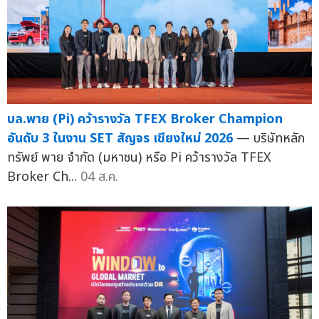
บล.พาย (Pi) คว้ารางวัล TFEX Broker Champion
อันดับ 3 ในงาน SET สัญจร เชียงใหม่ 2026
— บริษัทหลัก
ทรัพย์ พาย จำกัด (มหาชน) หรือ Pi คว้ารางวัล TFEX
Broker Ch...
04 ส.ค.