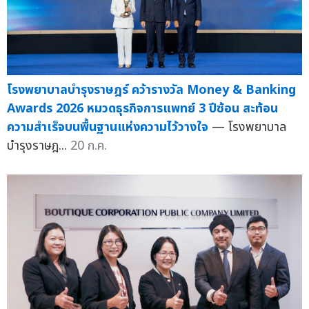
โรงพยาบาลบำรุงราษฎร์ คว้ารางวัล Money & Banking
Awards 2026 หมวดธุรกิจการแพทย์ 3 ปีซ้อน สะท้อน
ความสำเร็จบนพื้นฐานแห่งความไว้วางใจ
— โรงพยาบาล
บำรุงราษฎ...
20 ก.ค.