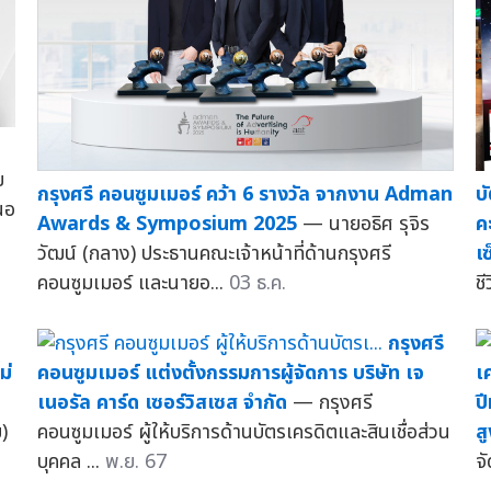
ย
กรุงศรี คอนซูมเมอร์ คว้า 6 รางวัล จากงาน Adman
บ
นอ
Awards & Symposium 2025
— นายอธิศ รุจิร
ค
วัฒน์ (กลาง) ประธานคณะเจ้าหน้าที่ด้านกรุงศรี
เ
คอนซูมเมอร์ และนายอ...
03 ธ.ค.
ชี
กรุงศรี
ม่
คอนซูมเมอร์ แต่งตั้งกรรมการผู้จัดการ บริษัท เจ
เ
เนอรัล คาร์ด เซอร์วิสเซส จำกัด
— กรุงศรี
ป
)
คอนซูมเมอร์ ผู้ให้บริการด้านบัตรเครดิตและสินเชื่อส่วน
ส
บุคคล ...
พ.ย. 67
จ