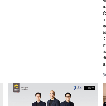
ก
แ
ร
ค
ค
เ
ร
ท
สอ
ก
แ
3