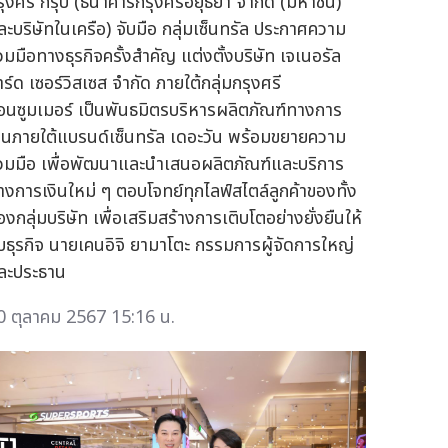
รุงศรี กรุ๊ป (ธนาคารกรุงศรีอยุธยา จำกัด (มหาชน)
ละบริษัทในเครือ) จับมือ กลุ่มเซ็นทรัล ประกาศความ
่วมมือทางธุรกิจครั้งสำคัญ แต่งตั้งบริษัท เจเนอรัล
าร์ด เซอร์วิสเซส จำกัด ภายใต้กลุ่มกรุงศรี
อนซูมเมอร์ เป็นพันธมิตรบริหารผลิตภัณฑ์ทางการ
งินภายใต้แบรนด์เซ็นทรัล เดอะวัน พร้อมขยายความ
่วมมือ เพื่อพัฒนาและนำเสนอผลิตภัณฑ์และบริการ
างการเงินใหม่ ๆ ตอบโจทย์ทุกไลฟ์สไตล์ลูกค้าของทั้ง
งกลุ่มบริษัท เพื่อเสริมสร้างการเติบโตอย่างยั่งยืนให้
ับธุรกิจ นายเคนอิจิ ยามาโตะ กรรมการผู้จัดการใหญ่
ละประธาน
0 ตุลาคม 2567 15:16 น.