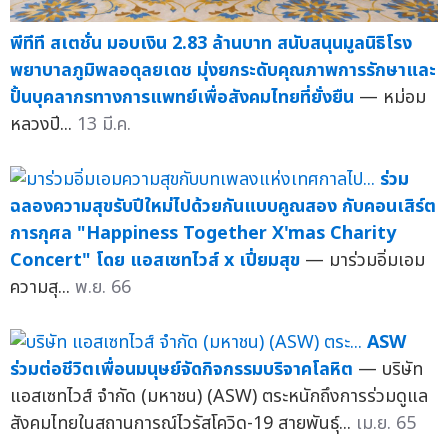
พีทีที สเตชั่น มอบเงิน 2.83 ล้านบาท สนับสนุนมูลนิธิโรง
พยาบาลภูมิพลอดุลยเดช มุ่งยกระดับคุณภาพการรักษาและ
ปั้นบุคลากรทางการแพทย์เพื่อสังคมไทยที่ยั่งยืน
— หม่อม
หลวงปี...
13 มี.ค.
ร่วม
ฉลองความสุขรับปีใหม่ไปด้วยกันแบบคูณสอง กับคอนเสิร์ต
การกุศล "Happiness Together X'mas Charity
Concert" โดย แอสเซทไวส์ x เปี่ยมสุข
— มาร่วมอิ่มเอม
ความสุ...
พ.ย. 66
ASW
ร่วมต่อชีวิตเพื่อนมนุษย์จัดกิจกรรมบริจาคโลหิต
— บริษัท
แอสเซทไวส์ จำกัด (มหาชน) (ASW) ตระหนักถึงการร่วมดูแล
สังคมไทยในสถานการณ์ไวรัสโควิด-19 สายพันธุ์...
เม.ย. 65