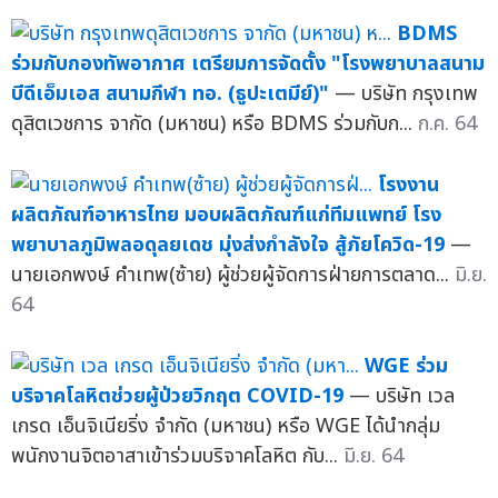
BDMS
ร่วมกับกองทัพอากาศ เตรียมการจัดตั้ง "โรงพยาบาลสนาม
บีดีเอ็มเอส สนามกีฬา ทอ. (ธูปะเตมีย์)"
— บริษัท กรุงเทพ
ดุสิตเวชการ จากัด (มหาชน) หรือ BDMS ร่วมกับก...
ก.ค. 64
โรงงาน
ผลิตภัณฑ์อาหารไทย มอบผลิตภัณฑ์แก่ทีมแพทย์ โรง
พยาบาลภูมิพลอดุลยเดช มุ่งส่งกำลังใจ สู้ภัยโควิด-19
—
นายเอกพงษ์ คำเทพ(ซ้าย) ผู้ช่วยผู้จัดการฝ่ายการตลาด...
มิ.ย.
64
WGE ร่วม
บริจาคโลหิตช่วยผู้ป่วยวิกฤต COVID-19
— บริษัท เวล
เกรด เอ็นจิเนียริ่ง จำกัด (มหาชน) หรือ WGE ได้นำกลุ่ม
พนักงานจิตอาสาเข้าร่วมบริจาคโลหิต กับ...
มิ.ย. 64