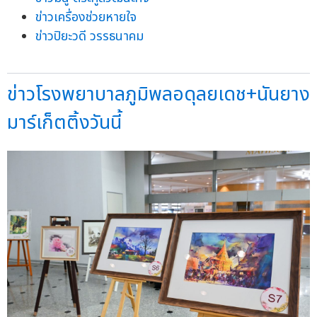
ข่าวเครื่องช่วยหายใจ
ข่าวปิยะวดี วรรธนาคม
ข่าวโรงพยาบาลภูมิพลอดุลยเดช+นันยาง
มาร์เก็ตติ้งวันนี้