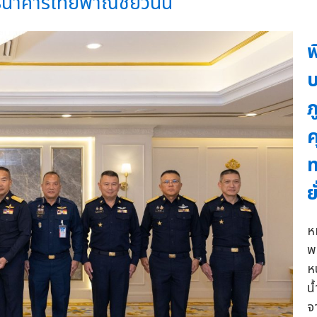
าคารไทยพาณิชย์วันนี้
พ
บ
ภ
ค
ท
ย
ห
พ
หน
น
จ