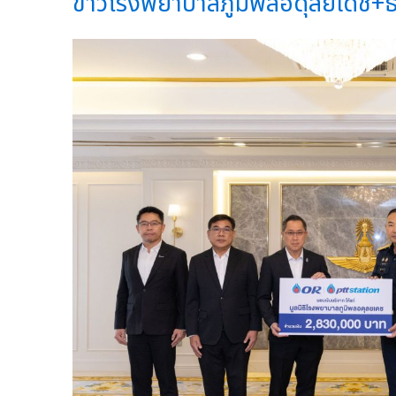
ข่าวโรงพยาบาลภูมิพลอดุลยเดช+ธน