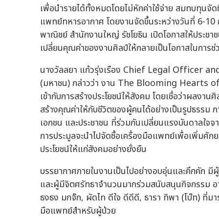
เพื่อนำรายได้ทั้งหมดโดยไม่หักค่าใช้จ่าย สมทบทุนจั
แพทย์ทหารอากาศ โดยงานจัดขึ้นระหว่างวันที่ 6-1
พาณิชย์ สำนักงานใหญ่ รัชโยธิน เปิดโอกาสให้ประชา
เปลี่ยนคุณค่าของงานศิลป์ให้กลายเป็นโอกาสในการช
นางวัลลยา แก้วรุ่งเรือง Chief Legal Officer an
(มหาชน) กล่าวว่า งาน The Blooming Hearts of Gi
เข้ากับการสร้างประโยชน์ให้สังคม โดยเชื่อว่าผลงานศ
สร้างคุณค่าให้กับชีวิตของผู้คนได้อย่างเป็นรูปธรรม 
เอกชน และประชาชน ที่ร่วมกันเปลี่ยนแรงบันดาลใจจ
การประมูลจะนำไปจัดซื้อเครื่องมือแพทย์เพื่อเพิ่มศัก
ประโยชน์ให้แก่สังคมอย่างยั่งยืน
บรรยากาศภายในงานเป็นไปอย่างอบอุ่นและคึกคัก มีผ
และผู้มีจิตศรัทธาจำนวนมากร่วมสนับสนุนกิจกรรม อาทิ
ธงธง มกจ๊ก, ผัดไท ดีใจ ดีดีดี, ธารา ทิพา (โบ๊ท) ที่ม
มือแพทย์สำหรับผู้ป่วย