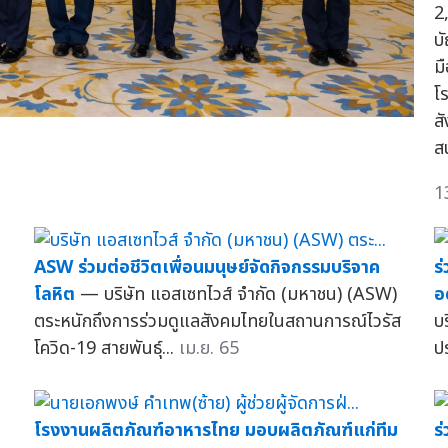
2
บ
ม
โ
ส
ส
1
ASW ร่วมต่อชีวิตเพื่อนมนุษย์จัดกิจกรรมบริจาค
ร
โลหิต
— บริษัท แอสเซทไวส์ จำกัด (มหาชน) (ASW)
อ
ตระหนักถึงการร่วมดูแลสังคมไทยในสถานการณ์ไวรัส
บ
โควิด-19 สายพันธุ์...
เม.ย. 65
ป
โรงงานผลิตภัณฑ์อาหารไทย มอบผลิตภัณฑ์แก่ทีม
ร