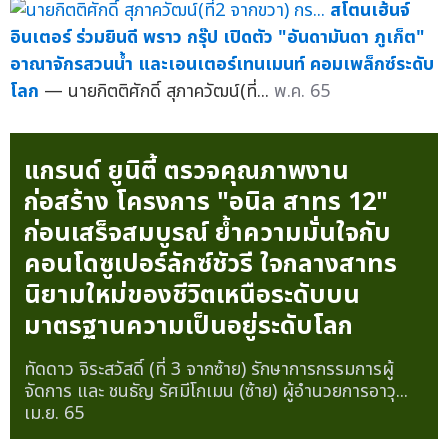
สโตนเฮ้นจ์
อินเตอร์ ร่วมยินดี พราว กรุ๊ป เปิดตัว "อันดามันดา ภูเก็ต"
อาณาจักรสวนน้ำ และเอนเตอร์เทนเมนท์ คอมเพล็กซ์ระดับ
โลก
— นายกิตติศักดิ์ สุภาควัฒน์(ที่...
พ.ค. 65
แกรนด์ ยูนิตี้ ตรวจคุณภาพงาน
ก่อสร้าง โครงการ "อนิล สาทร 12"
ก่อนเสร็จสมบูรณ์ ย้ำความมั่นใจกับ
คอนโดซูเปอร์ลักซ์ชัวรี ใจกลางสาทร
นิยามใหม่ของชีวิตเหนือระดับบน
มาตรฐานความเป็นอยู่ระดับโลก
ทัดดาว จิระสวัสดิ์ (ที่ 3 จากซ้าย) รักษาการกรรมการผู้
จัดการ และ ชนธัญ รัศมีโกเมน (ซ้าย) ผู้อำนวยการอาวุ...
เม.ย. 65