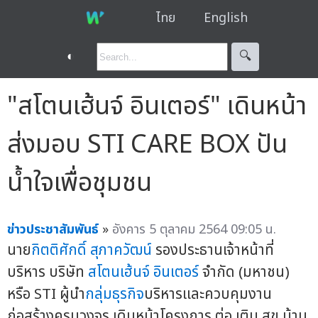
ไทย
English
◐
🔍︎
"สโตนเฮ้นจ์ อินเตอร์" เดินหน้า
ส่งมอบ STI CARE BOX ปัน
น้ำใจเพื่อชุมชน
ข่าวประชาสัมพันธ์
»
อังคาร 5 ตุลาคม 2564 09:05 น.
นาย
กิตติศักดิ์ สุภาควัฒน์
รองประธานเจ้าหน้าที่
บริหาร บริษัท
สโตนเฮ้นจ์ อินเตอร์
จำกัด (มหาชน)
หรือ STI ผู้นำ
กลุ่มธุรกิจ
บริหารและควบคุมงาน
ก่อสร้างครบวงจร เดินหน้าโครงการ ต่อ เติม สุข บ้าน