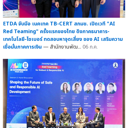
ETDA จับมือ เนคเทค TB-CERT สกมช. เปิดเวที "AI
Red Teaming" ครั้งแรกของไทย ดึงภาคธนาคาร-
เทคโนโลยี-ไซเบอร์ ทดสอบหาจุดเสี่ยง ของ AI เสริมความ
เชื่อมั่นภาคการเงิน
— สำนักงานพัฒ...
06 ก.ค.