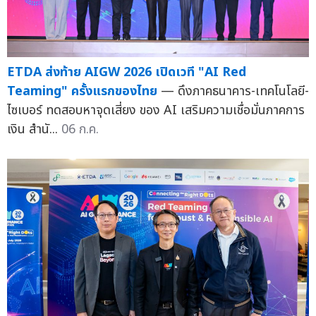
ETDA ส่งท้าย AIGW 2026 เปิดเวที "AI Red
Teaming" ครั้งแรกของไทย
— ดึงภาคธนาคาร-เทคโนโลยี-
ไซเบอร์ ทดสอบหาจุดเสี่ยง ของ AI เสริมความเชื่อมั่นภาคการ
เงิน สำนั...
06 ก.ค.