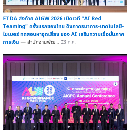
ETDA ส่งท้าย AIGW 2026 เปิดเวที "AI Red
Teaming" ครั้งแรกของไทย ดึงภาคธนาคาร-เทคโนโลยี-
ไซเบอร์ ทดสอบหาจุดเสี่ยง ของ AI เสริมความเชื่อมั่นภาค
การเงิน
— สำนักงานพัฒ...
03 ก.ค.