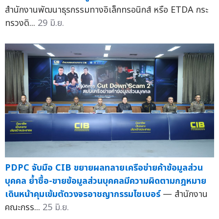
สำนักงานพัฒนาธุรกรรมทางอิเล็กทรอนิกส์ หรือ ETDA กระ
ทรวงดิ...
29 มิ.ย.
PDPC จับมือ CIB ขยายผลทลายเครือข่ายค้าข้อมูลส่วน
บุคคล ย้ำซื้อ-ขายข้อมูลส่วนบุคคลมีความผิดตามกฎหมาย
เดินหน้าคุมเข้มตัดวงจรอาชญากรรมไซเบอร์
— สำนักงาน
คณะกรร...
25 มิ.ย.