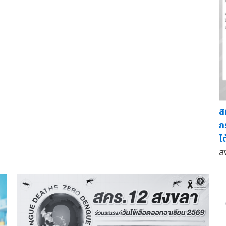
ส
ก
ได
ส