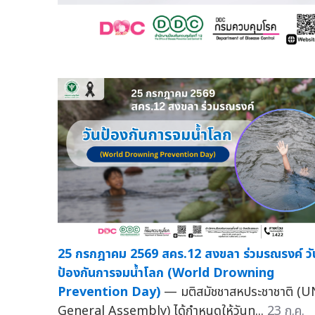
25 กรกฎาคม 2569 สคร.12 สงขลา ร่วมรณรงค์ วั
ป้องกันการจมน้ำโลก (World Drowning
Prevention Day)
— มติสมัชชาสหประชาชาติ (U
General Assembly) ได้กำหนดให้วันท...
23 ก.ค.