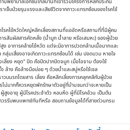
ถานพยาบาลเอกชนใกล้บ้านที่เข้าร่วมโครงการหลักประกัน
ตราเจ็บป่วยรุนแรงและเสียชีวิตจากภาวะแทรกซ้อนของโรคไข้
รคไข้หวัดใหญ่หลีกเลี่ยงสถานที่แออัดหรือสถานที่ที่มีผู้คน
สัมผัสสารคัดหลั่ง (น้ำมูก น้ำลาย หรือเสมหะ) ของผู้ป่วย
ข้สูง อาการคล้ายไข้หวัด แต่จะมีอาการปวดกล้ามเนื้อมากและ
 กลุ่มเสี่ยงอาจเกิดภาวะแทรกซ้อนได้ เช่น ปอดบวม หายใจ
งเลี่ยง หยุด" ปิด คือปิดปากปิดจมูก เมื่อไอจาม ต้องใช้
ล้าง คือล้างมือบ่อย ๆ ด้วยน้ำและสบู่หรือใช้เจล
าวบนรถโดยสาร เลี่ยง คือหลีกเลี่ยงการคลุกคลีกับผู้ป่วย
รไม่มากก็ควรหยุดพักรักษาตัวอยู่ที่บ้านจนกว่าจะหายเป็น
ู้สูงอายุ ผู้มีโรคประจำตัว หอบหืด ผู้ที่มีโรคอ้วน เป็นต้น
 ควรรีบพบแพทย์ทันทีหรือ สอบถามข้อมูลได้ที่สายด่วนกรม