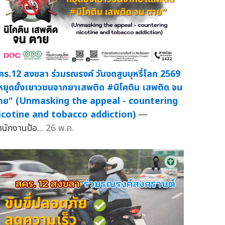
คร.12 สงขลา ร่วมรณรงค์ วันงดสูบบุหรี่โลก 2569
หยุดยั้งเยาวชนจากยาเสพติด #นิโคติน เสพติด จน
าย" (Unmasking the appeal - countering
icotine and tobacco addiction)
—
ำนักงานป้อ...
26 พ.ค.