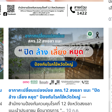
ป
เ
0
น
อากาศเปลี่ยนแปลงบ่อย สคร.12 สงขลา แนะ "ปิด
ล้าง เลี่ยง หยุด" ป้องกันโรคไข้หวัดใหญ่
—
N
สำนักงานป้องกันควบคุมโรคที่ 12 จังหวัดสงขลา
แนะนำประชาชน ยึดมาตรการ "...
10 ก.ค.