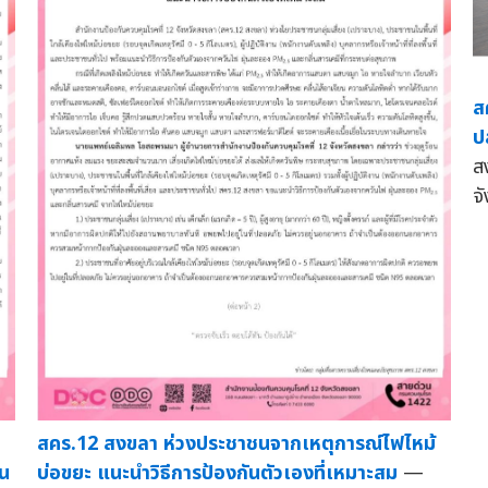
ส
ป
ส
จ
สคร.12 สงขลา ห่วงประชาชนจากเหตุการณ์ไฟไหม้
ัน
บ่อขยะ แนะนำวิธีการป้องกันตัวเองที่เหมาะสม
—