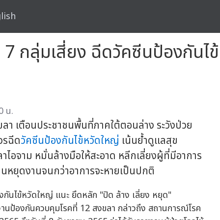
lish
กลุ่มเสี่ยง ฉีดวัคซีนป้องกันไข
0 น.
ลา เตือนประชาชนพื้นที่ภาคใต้ตอนล่าง ระวังป่วย
วรฉีด
วัคซีนป้องกันไข้หวัดใหญ่
เน้นย้ำดูแลสุข
อจาม หมั่นล้างมือให้สะอาด หลีกเลี่ยงผู้ที่มีอาการ
ดเรียนหยุดงานจนกว่าอาการจะหายเป็นปกติ
นป้องกันควบคุมโรคที่ 12 สงขลา กล่าวถึง สถานการณ์โรค