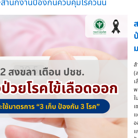
+สำนักงานป้องกันควบคุมโรควันนี้
ส
ป
ม
ส
(
เ
พ
ใ
เ
แ
อ
แ