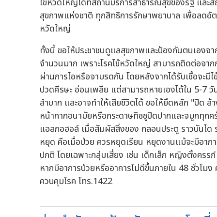
ไข้หวัดใหญ่ได้ที่สถานบริการสาธารณสุขของรัฐ และส
สุขภาพแห่งชาติ ทุกสิทธิการรักษาพยาบาล เพื่อลดอั
หวัดใหญ่
ทั้งนี้ ขอให้ประชาชนดูแลสุขภาพและป้องกันตนเองจากโ
จำนวนมาก เพราะโรคไข้หวัดใหญ่ สามารถติดต่อจากการ
ผ่านการไอหรือจามรดกัน โดยหลังจากได้รับเชื้อจะมีไ
ปวดศีรษะ อ่อนเพลีย แต่สามารถหายเองได้ใน 5-7 วัน
ลำบาก และอาจทำให้เสียชีวิตได้ ขอให้ยึดหลัก "ปิด ล้า
หน้ากากอนามัยหรือกระดาษทิชชูปิดปากและจมูกทุกครั้ง 
แอลกอฮอล์ เมื่อสัมผัสสิ่งของ กลอนประตู ราวบันได ร
หยุด คือเมื่อป่วย ควรหยุดเรียน หยุดงานแม้จะมีอากา
ปกติ โดยเฉพาะกลุ่มเสี่ยง เช่น เด็กเล็ก หญิงตั้งครรภ์ ผ
หากมีอาการป่วยหรืออาการไม่ดีขึ้นภายใน 48 ชั่วโมง
ควบคุมโรค โทร.1422