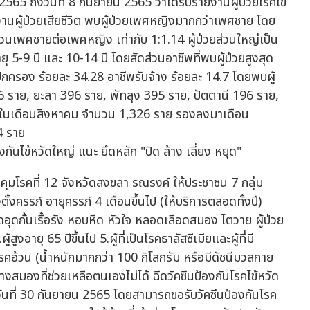
2565 ถึงวันที่ 8 กันยายน 2565 ว่าได้รับรายงานผู้ป่วยโรคไข้
านผู้ป่วยเสียชีวิต พบผู้ป่วยเพศหญิงมากกว่าเพศชาย โดย
เพศชายต่อเพศหญิง เท่ากับ 1:1.14 ผู้ป่วยส่วนใหญ่เป็น
ายุ 5-9 ปี และ 10-14 ปี โดยสัดส่วนอาชีพที่พบผู้ป่วยสูงสุด
ปกครอง ร้อยละ 34.28 อาชีพรับจ้าง ร้อยละ 14.7 โดยพบผู้
 ราย, ยะลา 396 ราย, พัทลุง 395 ราย, ปัตตานี 196 ราย,
ุดในเดือนสิงหาคม จำนวน 1,326 ราย รองลงมาเดือน
4 ราย
ุมโรคที่ 12 จังหวัดสงขลา รณรงค์ ให้ประชาชน 7 กลุ่ม
ตั้งครรภ์ อายุครรภ์ 4 เดือนขึ้นไป (ให้บริการตลอดทั้งปี)
 ปอดอุดกั้นเรื้อรัง หอบหืด หัวใจ หลอดเลือดสมอง ไตวาย ผู้ป่วย
สูงอายุ 65 ปีขึ้นไป 5.ผู้ที่เป็นโรคธาลัสซีเมียและผู้ที่มี
6.โรคอ้วน (น้ำหนักมากกว่า 100 กิโลกรัม หรือมีดัชนีมวลกาย
งสมองที่ช่วยเหลือตนเองไม่ได้ ฉีดวัคซีนป้องกันโรคไข้หวัด
ง วันที่ 30 กันยายน 2565 โดยสามารถขอรับวัคซีนป้องกันโรค