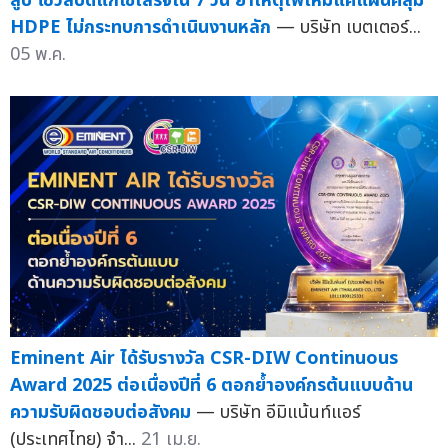
สูบ โชว์สปีดแก้ไขเสร็จใน 7 วัน ย้ำเหตุไฟไหม้แค่แผ่นคลุม
HDPE ไม่กระทบการดำเนินงานหลัก
— บริษัท เบตเตอร์...
05 พ.ค.
Eminent Air ได้รับรางวัล CSR-DIW Continuous
Award 2025 ต่อเนื่องปีที่ 6 ตอกย้ำองค์กรต้นแบบด้าน
ความรับผิดชอบต่อสังคม
— บริษัท อีมิแน้นท์แอร์
(ประเทศไทย) จำ...
21 เม.ย.