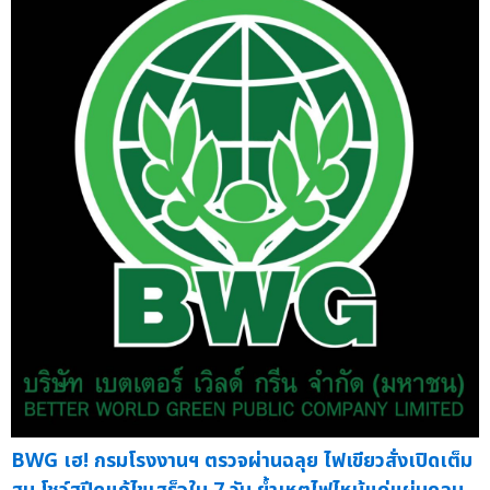
BWG เฮ! กรมโรงงานฯ ตรวจผ่านฉลุย ไฟเขียวสั่งเปิดเต็ม