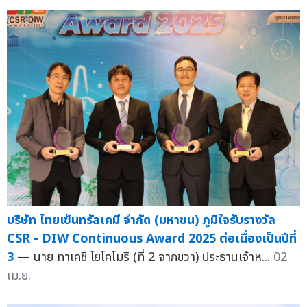
บริษัท ไทยเซ็นทรัลเคมี จำกัด (มหาชน) ภูมิใจรับรางวัล
CSR - DIW Continuous Award 2025 ต่อเนื่องเป็นปีที่
3
— นาย ทาเคชิ โยโคโมริ (ที่ 2 จากขวา) ประธานเจ้าห...
02
เม.ย.