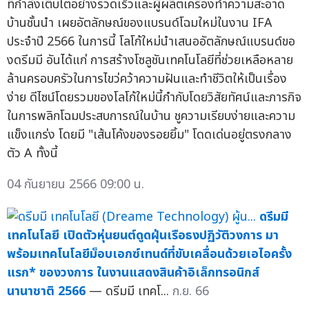
ที่กำลังเติบโตอย่างรวดเร็วและผู้ผลิตเครื่องทำความสะอาด
บ้านชั้นนำ เผยอัตลักษณ์ของแบรนด์โฉมใหม่ในงาน IFA
ประจำปี 2566 ในการนี้ โลโก้ใหม่นำเสนออัตลักษณ์แบรนด์ขอ
งดรีมมี อันได้แก่ การสร้างโซลูชันเทคโนโลยีที่ช่วยเหลือหลาย
ล้านครอบครัวในการไขว่คว้าความฝันและทำชีวิตให้เป็นเรื่อง
ง่าย ดีไซน์โดยรวมของโลโก้ใหม่นี้กำกับโดยวิสัยทัศน์และภารกิจ
ในการพลิกโฉมประสบการณ์ในบ้าน ชูความเรียบง่ายและความ
แข็งแกร่ง โดยมี "เส้นโค้งของรอยยิ้ม" โดดเด่นอยู่ตรงกลาง
ตัว A ทั้งนี้
04 กันยายน 2566 09:00 น.
ดรีมมี
เทคโนโลยี เปิดตัวหุ่นยนต์ดูดฝุ่นเรือธงปฏิวัติวงการ มา
พร้อมเทคโนโลยีม็อบเอกซ์เทนด์ที่ขับเคลื่อนด้วยเอไอครั้ง
แรก* ของวงการ ในงานแสดงสินค้าอิเล็กทรอนิกส์
นานาชาติ 2566
— ดรีมมี เทคโ...
ก.ย. 66