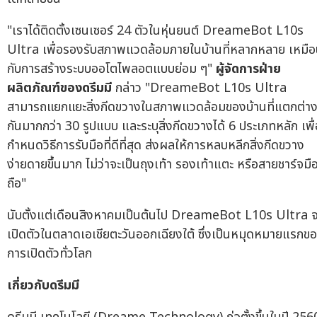
"เราได้ติดตั้งเซนเซอร์ 24 ตัวในหุ่นยนต์ DreameBot L10s
Ultra เพื่อรองรับสภาพแวดล้อมภายในบ้านที่หลากหลาย เหมื
กับการสร้างระบบออโตไพลอตแบบย่อม ๆ"
ผู้จัดการฝ่าย
ผลิตภัณฑ์ของดรีมมี
กล่าว "DreameBot L10s Ultra
สามารถแยกแยะสิ่งกีดขวางในสภาพแวดล้อมของบ้านที่แตกต่า
กันมากกว่า 30 รูปแบบ และระบุสิ่งกีดขวางได้ 6 ประเภทหลัก เพื่
กำหนดวิธีการรับมือที่ดีที่สุด ส่งผลให้การหลบหลีกสิ่งกีดขวาง
ง่ายดายขึ้นมาก ไม่ว่าจะเป็นถุงเท้า รองเท้าแตะ หรือสายชาร์จมื
ถือ"
นับตั้งแต่เดือนสิงหาคมเป็นต้นไป DreameBot L10s Ultra จ
เปิดตัวในตลาดเอเชียตะวันออกเฉียงใต้ ซึ่งเป็นหมุดหมายแรกข
การเปิดตัวทั่วโลก
เกี่ยวกับดรีมมี