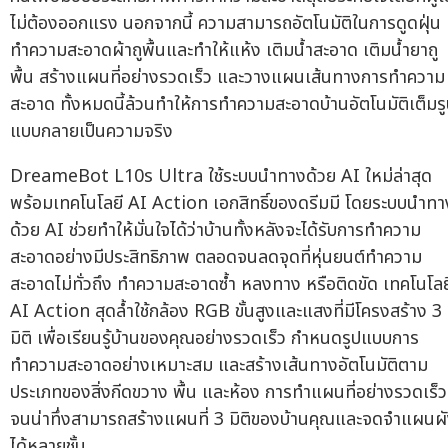
ไม่ต้องออกแรง นอกจากนี้ ความสามารถอัตโนมัติในการดูดฝุ่น
ทำความสะอาดผ้าถูพื้นและทำให้แห้ง เติมน้ำสะอาด เติมน้ำยาถู
พื้น สร้างแผนที่อย่างรวดเร็ว และวางแผนเส้นทางการทำความ
สะอาด ทั้งหมดนี้ล้วนทำให้การทำความสะอาดบ้านอัตโนมัติเต็มร
แบบกลายเป็นความจริง
DreameBot L10s Ultra ใช้ระบบนำทางด้วย AI ใหม่ล่าสุด
พร้อมเทคโนโลยี AI Action เอกสิทธิ์ของดรีมมี โดยระบบนำทา
ด้วย AI ช่วยทำให้มั่นใจได้ว่าบ้านทั้งหลังจะได้รับการทำความ
สะอาดอย่างมีประสิทธิภาพ ตลอดจนลดจุดที่หุ่นยนต์ทำความ
สะอาดไม่ทั่วถึง ทำความสะอาดซ้ำ หลงทาง หรือติดขัด เทคโนโลย
AI Action สุดล้ำใช้กล้อง RGB ขั้นสูงและแสงที่มีโครงสร้าง 3
มิติ เพื่อเรียนรู้บ้านของคุณอย่างรวดเร็ว กำหนดรูปแบบการ
ทำความสะอาดอย่างเหมาะสม และสร้างเส้นทางอัตโนมัติตาม
ประเภทของสิ่งกีดขวาง พื้น และห้อง การทำแผนที่อย่างรวดเร็ว
จนน่าทึ่งสามารถสร้างแผนที่ 3 มิติของบ้านคุณและจดจำแผนผ
ได้หลายชั้น