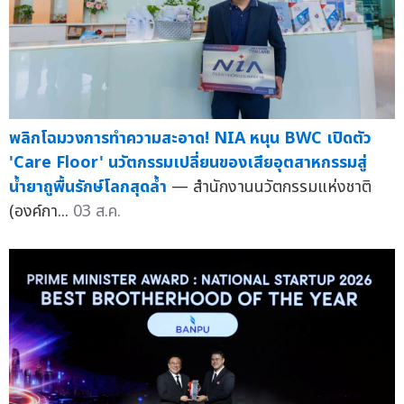
พลิกโฉมวงการทำความสะอาด! NIA หนุน BWC เปิดตัว
'Care Floor' นวัตกรรมเปลี่ยนของเสียอุตสาหกรรมสู่
น้ำยาถูพื้นรักษ์โลกสุดล้ำ
— สำนักงานนวัตกรรมแห่งชาติ
(องค์กา...
03 ส.ค.