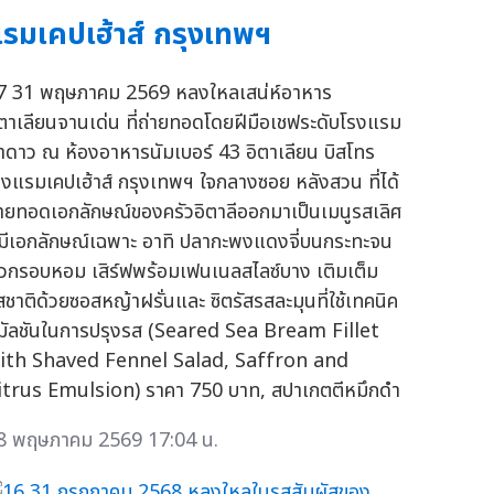
รมเคปเฮ้าส์ กรุงเทพฯ
7 31 พฤษภาคม 2569 หลงใหลเสน่ห์อาหาร
ิตาเลียนจานเด่น ที่ถ่ายทอดโดยฝีมือเชฟระดับโรงแรม
้าดาว ณ ห้องอาหารนัมเบอร์ 43 อิตาเลียน บิสโทร
รงแรมเคปเฮ้าส์ กรุงเทพฯ ใจกลางซอย หลังสวน ที่ได้
่ายทอดเอกลักษณ์ของครัวอิตาลีออกมาเป็นเมนูรสเลิศ
ี่มีเอกลักษณ์เฉพาะ อาทิ ปลากะพงแดงจี่บนกระทะจน
ิวกรอบหอม เสิร์ฟพร้อมเฟนเนลสไลซ์บาง เติมเต็ม
สชาติด้วยซอสหญ้าฝรั่นและ ซิตรัสรสละมุนที่ใช้เทคนิค
ิมัลชันในการปรุงรส (Seared Sea Bream Fillet
ith Shaved Fennel Salad, Saffron and
itrus Emulsion) ราคา 750 บาท, สปาเกตตีหมึกดำ
8 พฤษภาคม 2569 17:04 น.