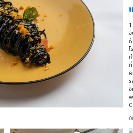
แ
1
อ
ห
โ
ถ
ท
ผ
ร
อ
w
C
0