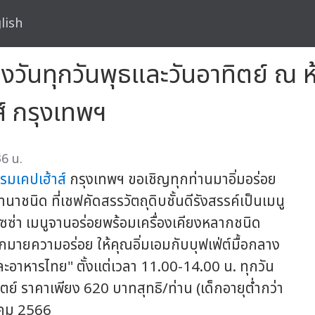
lish
ลางวันทุกวันพุธและวันอาทิตย์ ณ
ส์ กรุงเทพฯ
6 น.
รมเคปเฮ้าส์
กรุงเทพฯ ขอเชิญทุกท่านมาอิ่มอร่อย
าชนิด ที่เชฟคัดสรรวัตถุดิบชั้นดีรังสรรค์เป็นเมนู
ิซซ่า เมนูจานอร่อยพร้อมเครื่องเคียงหลากชนิด
ายความอร่อย ให้คุณอิ่มเอมกับบุฟเฟ่ต์มื้อกลาง
ละอาหารไทย" ตั้งแต่เวลา 11.00-14.00 น. ทุกวัน
ตย์ ราคาเพียง 620 บาทสุทธิ/ท่าน (เด็กอายุต่ำกว่า
นาคม 2566