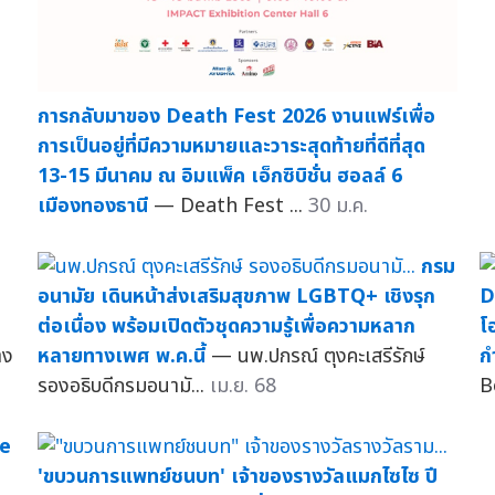
การกลับมาของ Death Fest 2026 งานแฟร์เพื่อ
การเป็นอยู่ที่มีความหมายและวาระสุดท้ายที่ดีที่สุด
13-15 มีนาคม ณ อิมแพ็ค เอ็กซิบิชั่น ฮอลล์ 6
เมืองทองธานี
— Death Fest ...
30 ม.ค.
กรม
อนามัย เดินหน้าส่งเสริมสุขภาพ LGBTQ+ เชิงรุก
D
ต่อเนื่อง พร้อมเปิดตัวชุดความรู้เพื่อความหลาก
โ
าง
หลายทางเพศ พ.ค.นี้
— นพ.ปกรณ์ ตุงคะเสรีรักษ์
ก
รองอธิบดีกรมอนามั...
เม.ย. 68
B
e
'ขบวนการแพทย์ชนบท' เจ้าของรางวัลแมกไซไซ ปี