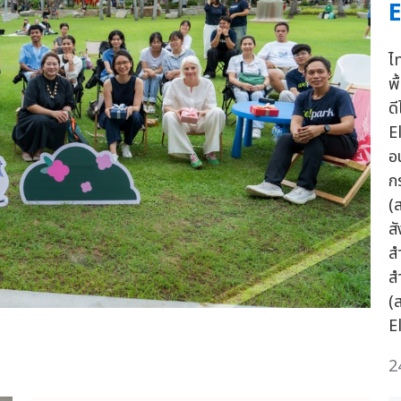
E
ไ
พ
ด
E
อ
ก
(
ส
ส
ส
(
E
2