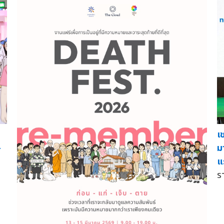
เ
-
ม
แ
ร