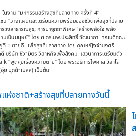
เช่น "วางแผนและเตรียมความพร้อมของชีวิตเพื่อสุขที่ปลาย
ระทรวงสาธารณสุข, การปาฐกถาพิเศษ "สร้างพลังใจ พลัง
ความเป็นมนุษย์" โดย ศ.ดร.นพ.ประสิทธิ์ วัฒนาภา คณบดีคณะ
ี = ตายดี...เพื่อสุขที่ปลายทาง โดย คุณหญิงจำนงศรี
ดิ์ บริษัท ชีวามิตร วิสาหกิจเพื่อสังคม, เสวนาการเตรียมตัว
alk "พูดคุยเรื่องความตาย" โดย พระอธิการไพศาล วิสาโล
อุ๋ย บุดด้าเบลส) เป็นต้น
่งชาติ+สร้างสุขที่ปลายทางวันนี้
ไ
ส