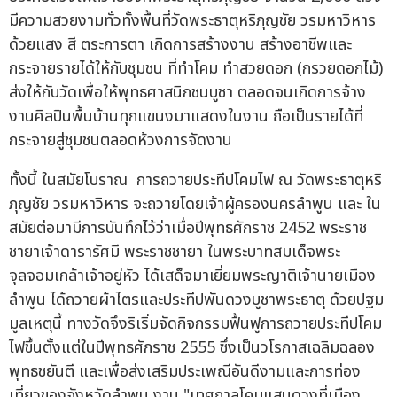
มีความสวยงามทั่วทั้งพื้นที่วัดพระธาตุหริภุญชัย วรมหาวิหาร
ด้วยแสง สี ตระการตา เกิดการสร้างงาน สร้างอาชีพและ
กระจายรายได้ให้กับชุมชน ที่ทำโคม ทำสวยดอก (กรวยดอกไม้)
ส่งให้กับวัดเพื่อให้พุทธศาสนิกชนบูชา ตลอดจนเกิดการจ้าง
งานศิลปินพื้นบ้านทุกแขนงมาแสดงในงาน ถือเป็นรายได้ที่
กระจายสู่ชุมชนตลอดห้วงการจัดงาน
ทั้งนี้ ในสมัยโบราณ การถวายประทีปโคมไฟ ณ วัดพระธาตุหริ
ภุญชัย วรมหาวิหาร จะถวายโดยเจ้าผู้ครองนครลำพูน และ ใน
สมัยต่อมามีการบันทึกไว้ว่าเมื่อปีพุทธศักราช 2452 พระราช
ชายาเจ้าดารารัศมี พระราชชายา ในพระบาทสมเด็จพระ
จุลจอมเกล้าเจ้าอยู่หัว ได้เสด็จมาเยี่ยมพระญาติเจ้านายเมือง
ลำพูน ได้ถวายผ้าไตรและประทีปพันดวงบูชาพระธาตุ ด้วยปฐม
มูลเหตุนี้ ทางวัดจึงริเริ่มจัดกิจกรรมฟื้นฟูการถวายประทีปโคม
ไฟขึ้นตั้งแต่ในปีพุทธศักราช 2555 ซึ่งเป็นวโรกาสเฉลิมฉลอง
พุทธชยันตี และเพื่อส่งเสริมประเพณีอันดีงามและการท่อง
เที่ยวของจังหวัดลำพูน งาน "เทศกาลโคมแสนดวงที่เมือง