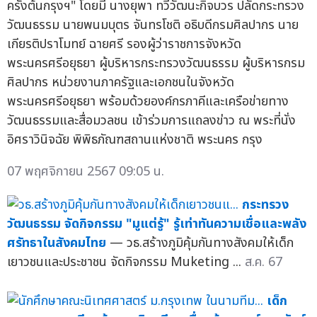
ครั้งต้นกรุงฯ" โดยมี นางยุพา ทวีวัฒนะกิจบวร ปลัดกระทรวง
วัฒนธรรม นายพนมบุตร จันทรโชติ อธิบดีกรมศิลปากร นาย
เกียรติปราโมทย์ ฉายศรี รองผู้ว่าราชการจังหวัด
พระนครศรีอยุธยา ผู้บริหารกระทรวงวัฒนธรรม ผู้บริหารกรม
ศิลปากร หน่วยงานภาครัฐและเอกชนในจังหวัด
พระนครศรีอยุธยา พร้อมด้วยองค์กรภาคีและเครือข่ายทาง
วัฒนธรรมและสื่อมวลชน เข้าร่วมการแถลงข่าว ณ พระที่นั่ง
อิศราวินิจฉัย พิพิธภัณฑสถานแห่งชาติ พระนคร กรุง
07 พฤศจิกายน 2567 09:05 น.
กระทรวง
วัฒนธรรม จัดกิจกรรม "มูแต่รู้" รู้เท่าทันความเชื่อและพลัง
ศรัทธาในสังคมไทย
— วธ.สร้างภูมิคุ้มกันทางสังคมให้เด็ก
เยาวชนและประชาชน จัดกิจกรรม Muketing ...
ส.ค. 67
เด็ก