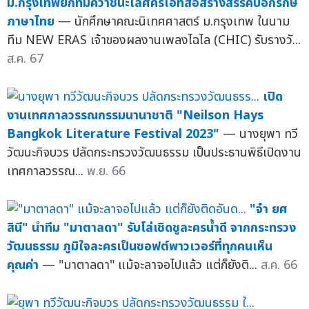
ม.กรุงเทพยกทีมคว้าชนะเลิศครีเอทสื่อสร้างสรรค์บอกรักษ์
ภาษาไทย
— นักศึกษาคณะนิเทศศาสตร์ ม.กรุงเทพ ในนาม
ทีม NEW ERAS เจ้าของผลงานเพลงไฉไล (CHIC) รับรางวั...
ส.ค. 67
เปิด
งานเทศกาลวรรณกรรมนานาชาติ "Neilson Hays
Bangkok Literature Festival 2023"
— นางยุพา ทวี
วัฒนะกิจบวร ปลัดกระทรวงวัฒนธรรม เป็นประธานพิธีเปิดงาน
เทศกาลวรรณ...
พ.ย. 66
"จ๋า ยศ
สินี" นำทีม "มาตาลดา" รับโล่เชิดชูละครน้ำดี จากกระทรวง
วัฒนธรรม ภูมิใจละครเป็นซอฟต์พาวเวอร์ที่ทุกคนเห็น
คุณค่า
— "มาตาลดา" แม้จะลาจอไปแล้ว แต่ก็ยังติ...
ส.ค. 66