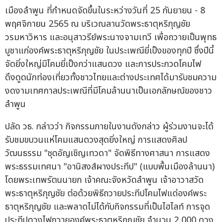
เมืองลำพูน ที่กำหนดจัดขึ้นในระหว่างวันที่ 25 กันยายน - 8
พฤศจิกายน 2565 ณ บริเวณลานวัดพระธาตุหริภุญชัย
วรมหาวิหาร และอนุสาวรีย์พระนางจามเทวี เพื่อถวายเป็นพุทธ
บูชาแก่องค์พระธาตุหริภุญชัย ในประเพณียี่เป็งของทุกปี ซึ่งปีนี้
จัดยิ่งใหญ่มีโคมยี่เป็งกว่าแสนดวง และการประกวดโคมไฟ
ดึงดูดนักท่องเที่ยวทั้งชาวไทยและต่างประเทศได้มารับชมความ
งดงามเทศกาลประเพณีที่มีโคมล้านนาเป็นเอกลักษณ์ของชาว
ลำพูน
ปลัด วธ. กล่าวว่า กิจกรรมภายในงานดังกล่าว ผู้ร่วมงานจะได้
รับชมขบวนแห่โคมแสนดวงสุดยิ่งใหญ่ การแสดงศิลป
วัฒนธรรม "ชุดอัญเชิญเทวดา" จัดพิธีทางศาสนา การแสดง
พระธรรมเทศนา "อานิสงส์ผางประทีป" (แบบพื้นเมืองล้านนา)
โดยพระเทพรัตนนายก เจ้าคณะจังหวัดลำพูน เจ้าอาวาสวัด
พระธาตุหริภุญชัย ต่อด้วยพิธีถวายประทีปโคมไฟแด่องค์พระ
ธาตุหริภุญชัย และพลาดไม่ได้กับกิจกรรมที่เป็นไฮไลท์ การจุด
ประทีปดวงไฟถวายองค์พระธาตุหริภุญชัย จำนวน 2,000 ดวง