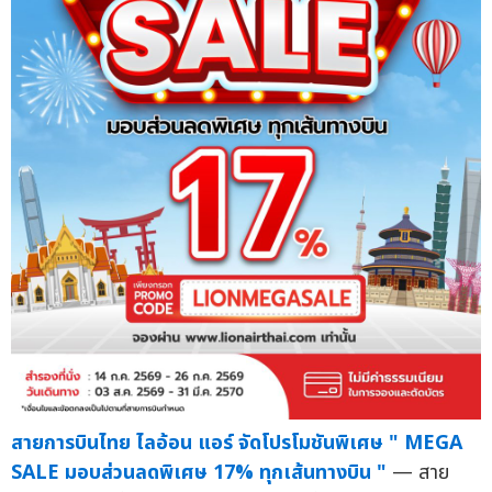
สายการบินไทย ไลอ้อน แอร์ จัดโปรโมชันพิเศษ " MEGA
SALE มอบส่วนลดพิเศษ 17% ทุกเส้นทางบิน "
— สาย