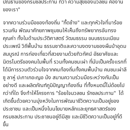
ปณิธานของกรมชลประทาน ที่ว่า ความสุขของมวลชน คืองาน
ของเรา"
จากความร่วมมือของท้องถิ่น "กื้ดช้าง" และทุกหัวใจที่มาร้อย
รวมกัน พัฒนาศักยภาพชุมชนให้เห็นถึงทรัพยากรอันทรง
คุณค่า ทั้งในด้านประวัติศาสตร์ วัฒนธรรม ขนบธรรมเนียม
ประเพณี วิถีพื้นบ้าน ธรรมชาติและความงดงามของผืนป่าอุดม
สมบูรณ์ การท่องเที่ยวที่สวยงามด้วยทิวทัศน์ อัธยาศัยและ
มิตรไมตรีของคนในพื้นที่ รวมทั้งคนชนเผ่า ที่นับเป็นครั้งแรกที่
ได้มีการรวมตัวร่วมใจจากคนท้องถิ่นทั้งคนพื้นบ้าน คนชนเผ่าลี
ซู ลาหู่ ปะกาเกอะญอ ม้ง สมานความร่วมมือระหว่างกันเป็น
อย่างดี และผลิตภัณฑ์ภูมิปัญญาท้องถิ่น ที่ทั้งหมดนี้ไม่ด้อยไป
กว่าที่ใด จึงทำให้โครงการ "ร้อยใจมวลชน รักชลประทาน" ได้
เกิดขึ้นด้วยความมุ่งหวังในการพัฒนาชีวิตความเป็นอยู่ของ
ประชาชน และเป็นหนึ่งในนโยบายหลักและยุทธศาสตร์ของ
กรมชลประทาน ประชาชนอยู่ดีมีสุข และมีชีวิตความเป็นอยู่ที่ดี
ขึ้น