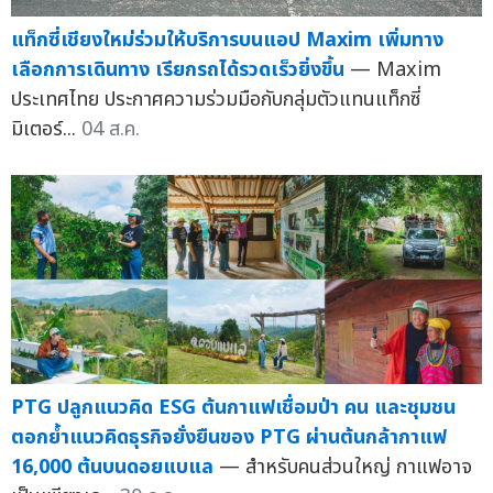
แท็กซี่เชียงใหม่ร่วมให้บริการบนแอป Maxim เพิ่มทาง
เลือกการเดินทาง เรียกรถได้รวดเร็วยิ่งขึ้น
— Maxim
ประเทศไทย ประกาศความร่วมมือกับกลุ่มตัวแทนแท็กซี่
มิเตอร์...
04 ส.ค.
PTG ปลูกแนวคิด ESG ต้นกาแฟเชื่อมป่า คน และชุมชน
ตอกย้ำแนวคิดธุรกิจยั่งยืนของ PTG ผ่านต้นกล้ากาแฟ
16,000 ต้นบนดอยแบแล
— สำหรับคนส่วนใหญ่ กาแฟอาจ