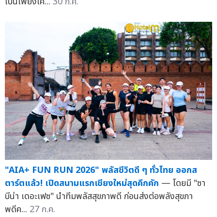
เป็นเพียงเค...
30 ก.ค.
"AIA+ FUN RUN 2026" พลัสชีวิตดี ๆ ทั่วไทย ออกส
ตาร์ตแล้ว! เปิดสนามแรกเชียงใหม่สุดคึกคัก
— โดยมี "ซา
บีน่า เดอะเฟซ" นำทีมพลัสสุขภาพดี ก่อนส่งต่อพลังสุขภา
พดีค...
27 ก.ค.