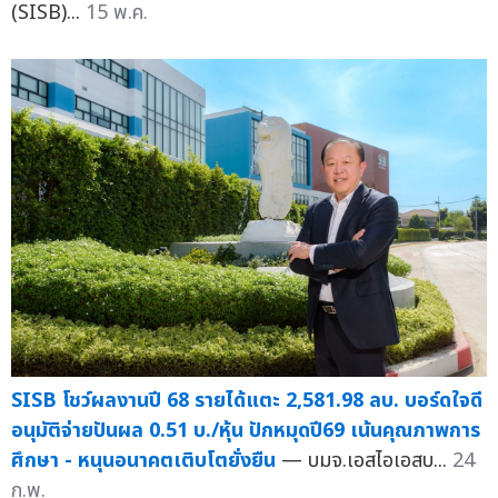
(SISB)...
15 พ.ค.
SISB โชว์ผลงานปี 68 รายได้แตะ 2,581.98 ลบ. บอร์ดใจดี
อนุมัติจ่ายปันผล 0.51 บ./หุ้น ปักหมุดปี69 เน้นคุณภาพการ
ศึกษา - หนุนอนาคตเติบโตยั่งยืน
— บมจ.เอสไอเอสบ...
24
ก.พ.