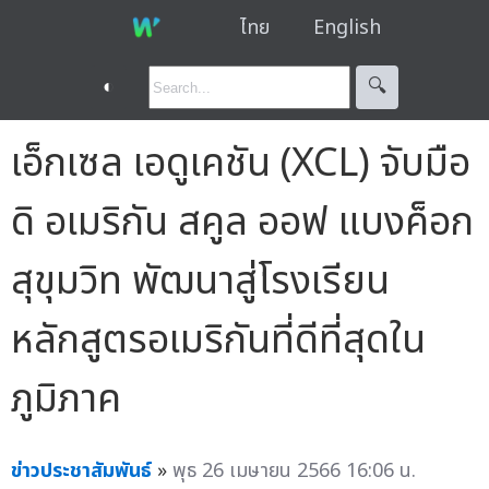
ไทย
English
◐
🔍︎
เอ็กเซล เอดูเคชัน (XCL) จับมือ
ดิ อเมริกัน สคูล ออฟ แบงค็อก
สุขุมวิท พัฒนาสู่โรงเรียน
หลักสูตรอเมริกันที่ดีที่สุดใน
ภูมิภาค
ข่าวประชาสัมพันธ์
»
พุธ 26 เมษายน 2566 16:06 น.