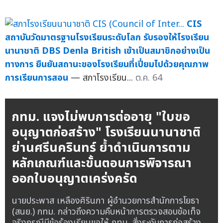
CIS
สถาบันวัดมาตรฐานโรงเรียนระดับโลก รับรองให้โรงเรียน
นานาชาติ DBS Denla British เข้าเป็นสมาชิกอย่างเป็น
ทางการ ยืนยันสถานะของโรงเรียนที่เปี่ยมไปด้วยคุณภาพ
การเรียนการสอน
— สภาโรงเรียน...
ต.ค. 64
กทม. แจงไม่พบการต่ออายุ "ใบขอ
อนุญาตก่อสร้าง" โรงเรียนนานาชาติ
ย่านศรีนครินทร์ ย้ำดำเนินการตาม
หลักเกณฑ์และขั้นตอนการพิจารณา
ออกใบอนุญาตเคร่งครัด
นายประพาส เหลืองศิรินภา ผู้อำนวยการสำนักการโยธา
(สนย.) กทม. กล่าวถึงความคืบหน้าการตรวจสอบข้อเท็จ
จริงกรณีมีข้อร้องเรียนขอให้ กทม. สั่งระงับการก่อสร้าง ...