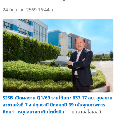
24 มิถุนายน 2569 16:44 น.
SISB เปิดผลงาน Q1/69 รายได้แตะ 637.17 ลบ. ลุยขยาย
สาขาแห่งที่ 7 จ.ปทุมธานี ปักหมุดปี 69 เน้นคุณภาพการ
ศึกษา - หนุนอนาคตเติบโตยั่งยืน
— บมจ.เอสไอเอสบี