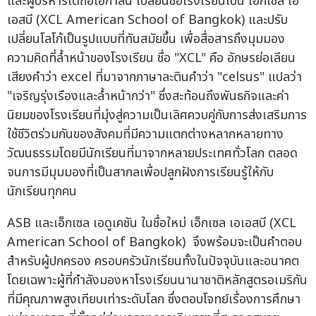
และผู้บริหารได้ถือโอกาสนี้ เปลี่ยนชื่อโรงเรียนเป็น เอ็กเซล เอ
เอสบี (XCL American School of Bangkok) และปรับ
เปลี่ยนโลโก้เป็นรูปแบบที่ทันสมัยขึ้น เพื่อสื่อสารถึงมุมมอง
ความคิดที่ล้ำหน้าของโรงเรียน ชื่อ "XCL" คือ อักษรย่อเลียน
เสียงคำว่า excel ที่มาจากภาษาละตินคำว่า "celsus" แปลว่า
"เจริญรุ่งเรืองและล้ำหน้ากว่า" ซึ่งสะท้อนถึงพันธกิจและค่า
นิยมของโรงเรียนที่มุ่งสู่ความเป็นเลิศควบคู่กับการส่งเสริมการ
ใช้ชีวิตร่วมกันของสังคมที่มีความแตกต่างหลากหลายทาง
วัฒนธรรมโดยมีนักเรียนที่มาจากหลายประเทศทั่วโลก ตลอด
จนการมีมุมมองที่เป็นสากลเพื่อปลูกฝังการเรียนรู้ให้กับ
นักเรียนทุกคน
ASB และเอ็กเซล เอดูเคชัน ในชื่อใหม่ เอ็กเซล เอเอสบี (XCL
American School of Bangkok) จึงพร้อมจะเป็นคำตอบ
สำหรับผู้ปกครอง ครอบครัวนักเรียนทั้งในปัจจุบันและอนาคต
โดยเฉพาะผู้ที่กำลังมองหาโรงเรียนนานาชาติหลักสูตรอเมริกัน
ที่มีคุณภาพสูงเทียบเท่าระดับโลก ซึ่งตอบโจทย์เรื่องการศึกษา