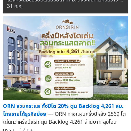
31 ก.ค.
ORN สวนกระแส ทั้งปีโต 20% ตุน Backlog 4,261 ลบ.
โกยรายได้ธุรกิจย่อย
— ORN กางแผนครึ่งปีหลัง 2569 โต
เด่นกว่าครึ่งปีแรก ตุน Backlog 4,261 ล้านบาท ลุยโอน
กรรม...
17 ก.ค.