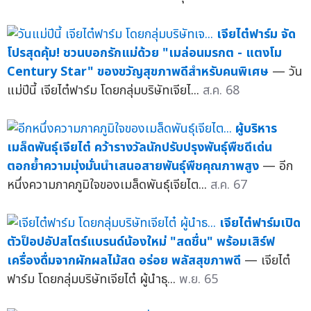
เจียไต๋ฟาร์ม จัด
โปรสุดคุ้ม! ชวนบอกรักแม่ด้วย "เมล่อนมรกต - แตงโม
Century Star" ของขวัญสุขภาพดีสำหรับคนพิเศษ
— วัน
แม่ปีนี้ เจียไต๋ฟาร์ม โดยกลุ่มบริษัทเจียไ...
ส.ค. 68
ผู้บริหาร
เมล็ดพันธุ์เจียไต๋ คว้ารางวัลนักปรับปรุงพันธุ์พืชดีเด่น
ตอกย้ำความมุ่งมั่นนำเสนอสายพันธุ์พืชคุณภาพสูง
— อีก
หนึ่งความภาคภูมิใจของเมล็ดพันธุ์เจียไต...
ส.ค. 67
เจียไต๋ฟาร์มเปิด
ตัวป็อปอัปสโตร์แบรนด์น้องใหม่ "สดชื่น" พร้อมเสิร์ฟ
เครื่องดื่มจากผักผลไม้สด อร่อย พลัสสุขภาพดี
— เจียไต๋
ฟาร์ม โดยกลุ่มบริษัทเจียไต๋ ผู้นำธุ...
พ.ย. 65