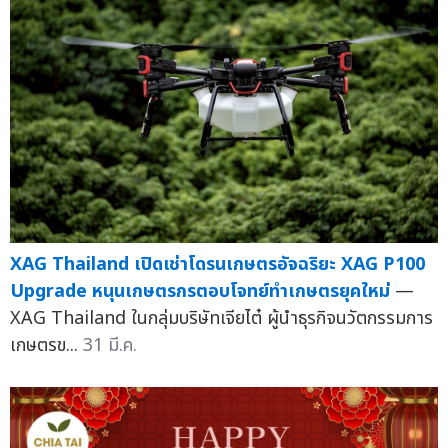
XAG Thailand เปิดเช่าโดรนเกษตรอัจฉริยะ XAG P100
Upgrade หนุนเกษตรกรตอบโจทย์ทำเกษตรยุคใหม่
—
XAG Thailand ในกลุ่มบริษัทเจียไต๋ ผู้นำธุรกิจนวัตกรรมการ
เกษตรข...
31 มี.ค.