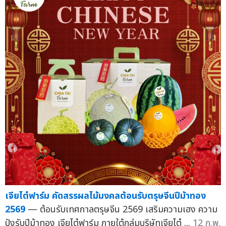
เจียไต๋ฟาร์ม คัดสรรผลไม้มงคลต้อนรับตรุษจีนปีม้าทอง
2569
— ต้อนรับเทศกาลตรุษจีน 2569 เสริมความเฮง ความ
ปังรับปีม้าทอง เจียไต๋ฟาร์ม ภายใต้กลุ่มบริษัทเจียไต๋ ...
12 ก.พ.