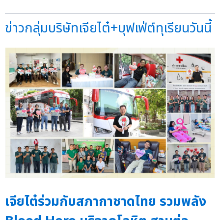
ข่าวกลุ่มบริษัทเจียไต๋+บุฟเฟ่ต์ทุเรียนวันนี้
เจียไต๋ร่วมกับสภากาชาดไทย รวมพลัง