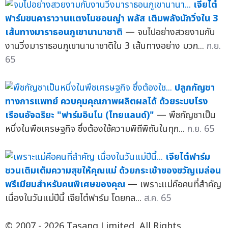
เจียไต๋
ฟาร์มขนคาราวานแตงโมซอนญ่า พลัส เติมพลังนักวิ่งใน 3
เส้นทางมาราธอนภูเขานานาชาติ
— จบไปอย่างสวยงามกับ
งานวิ่งมาราธอนภูเขานานาชาติใน 3 เส้นทางอย่าง มวก...
ก.ย.
65
ปลูกกัญชา
ทางการแพทย์ ควบคุมคุณภาพผลิตผลได้ ด้วยระบบโรง
เรือนอัจฉริยะ "ฟาร์มอินโน (ไทยแลนด์)"
— พืชกัญชาเป็น
หนึ่งในพืชเศรษฐกิจ ซึ่งต้องใช้ความพิถีพิถันในทุก...
ก.ย. 65
เจียไต๋ฟาร์ม
ชวนเติมเต็มความสุขให้คุณแม่ ด้วยกระเช้าของขวัญเมล่อน
พรีเมียมสำหรับคนพิเศษของคุณ
— เพราะแม่คือคนที่สำคัญ
เนื่องในวันแม่ปีนี้ เจียไต๋ฟาร์ม โดยกล...
ส.ค. 65
© 2007 - 2026 Tasang Limited, All Rights