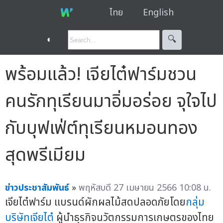
ไทย
English
◐
🔍︎
พร้อมแล้ว! เจียไต๋ฟาร์มชวน
คนรักทุเรียนมาอิ่มอร่อย จุใจไป
กับบุฟเฟ่ต์ทุเรียนหมอนทอง
สุดพรีเมียม
ข่าวประชาสัมพันธ์
»
พฤหัสบดี 27 เมษายน 2566 10:08 น.
เจียไต๋ฟาร์ม แบรนด์ผักผลไม้สดปลอดภัยโดย
กลุ่ม
บริษัทเจียไต๋
ผู้นำธุรกิจนวัตกรรมการเกษตรของไทย