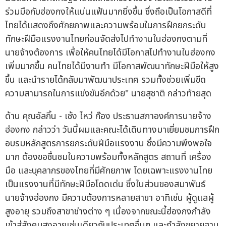
ร่วมมือกับฮ่องกงให้แน่นแฟ้นมากยิ่งขึ้น ซึ่งถือเป็นโอกาสดีที่
ไทยได้แสดงถึงศักยภาพและความพร้อมในการฝึกยกระดับ
ทักษะฝีมือแรงงานไทยก่อนจัดส่งไปทำงานในฮ่องกงตามที่
นายจ้างต้องการ เพื่อให้คนไทยได้มีโอกาสไปทำงานในฮ่องกง
เพิ่มมากขึ้น คนไทยได้มีงานทำ มีโอกาสพัฒนาทักษะฝีมือให้สูง
ขึ้น และนำรายได้กลับมาพัฒนาประเทศ รวมทั้งช่วยเพิ่มขีด
ความสามารถในการแข่งขันอีกด้วย" นายสุชาติ กล่าวท้ายสุด
ด้าน คุณอัลกิ้น - เช้ง ไหว่ ก๊อง ประธานสภาองค์การนายจ้าง
ฮ่องกง กล่าวว่า วันนี้ผมและคณะได้เดินทางมาเยี่ยมชมการฝึก
อบรมหลักสูตรการยกระดับฝีมือแรงงาน ซึ่งมีความพึงพอใจ
มาก ต้องขอชื่นชมในความพร้อมทั้งหลักสูตร สถานที่ เครื่อง
มือ และบุคลากรของไทยที่มีศักยภาพ โดยเฉพาะแรงงานไทย
เป็นแรงงานที่มีทักษะฝีมือโดดเด่น ซึ่งในส่วนของสมาพันธ์
นายจ้างฮ่องกง มีความต้องการหลายสาขา อาทิเช่น ผู้ดูแลผู้
สูงอายุ รวมถึงสาขาช่างต่าง ๆ เนื่องจากขณะนี้ฮ่องกงกำลัง
เข้าสู่สังคมสูงอายุเช่นเดียวกับประเทศอื่นๆ และกำลังขยายฐาน