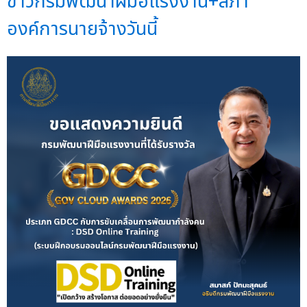
ข่าวกรมพัฒนาฝีมือแรงงาน+สภา
องค์การนายจ้างวันนี้