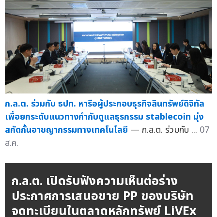
ก.ล.ต. ร่วมกับ ธปท. หารือผู้ประกอบธุรกิจสินทรัพย์ดิจิทัล
เพื่อยกระดับแนวทางกำกับดูแลธุรกรรม stablecoin มุ่ง
สกัดกั้นอาชญากรรมทางเทคโนโลยี
— ก.ล.ต. ร่วมกับ ...
07
ส.ค.
ก.ล.ต. เปิดรับฟังความเห็นต่อร่าง
ประกาศการเสนอขาย PP ของบริษัท
จดทะเบียนในตลาดหลักทรัพย์ LiVEx