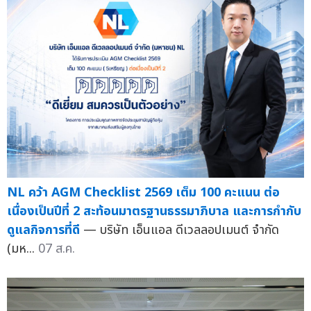
NL คว้า AGM Checklist 2569 เต็ม 100 คะแนน ต่อ
เนื่องเป็นปีที่ 2 สะท้อนมาตรฐานธรรมาภิบาล และการกำกับ
ดูแลกิจการที่ดี
— บริษัท เอ็นแอล ดีเวลลอปเมนต์ จำกัด
(มห...
07 ส.ค.