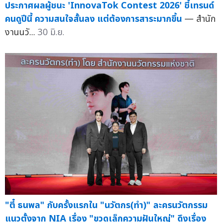
ประกาศผลผู้ชนะ 'InnovaTok Contest 2026' ชี้เทรนด์
คนดูปีนี้ ความสนใจสั้นลง แต่ต้องการสาระมากขึ้น
— สำนัก
งานนวั...
30 มิ.ย.
"ตี๋ ธนพล" กับครั้งแรกใน "นวัตกร(ทำ)" ละครนวัตกรรม
แนวตั้งจาก NIA เรื่อง "ขวดเล็กความฝันใหญ่" ดึงเรื่อง