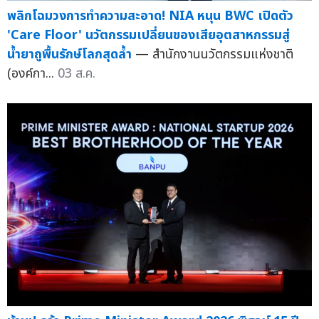
พลิกโฉมวงการทำความสะอาด! NIA หนุน BWC เปิดตัว
'Care Floor' นวัตกรรมเปลี่ยนของเสียอุตสาหกรรมสู่
น้ำยาถูพื้นรักษ์โลกสุดล้ำ
— สำนักงานนวัตกรรมแห่งชาติ
(องค์กา...
03 ส.ค.