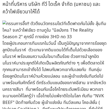
หน้าที่บริหาร บริษัท ทีวี ไดเร็ค จำกัด (มหาชน) และ
คว้าไฟเขียวมาให้ได้
โดยผู้ประกอบการทีมแรกในวันนี้ เป็นภูมิปัญญาจากการร้อยชุด
ลูกปัดมโนราห์ ตัวแทนจากดินแดนใต้ที่เต็มไปด้วยเลือดของ
มโนราห์ พร้อมขนความมั่นใจมาเต็มร้อย ด้วยการนำลูกปัด
มโนราห์มาประยุกต์ให้เกิดเป็นผลิตภัณฑ์ต่าง ๆ เพื่อตีตลาดให้
ทุกคนสามารถเข้าถึงได้ ไปพบกับพวกเขากันเลยกับ ทีมกลุ่ม
ร้อยลูกปัดมโนราห์บ้านห้วยแม่ลอน และผู้เข้าแข่งขันทีมต่อไป
มาพร้อมกับศักดิ์ศรี ดีกรีระดับแชมป์ของภาคอีสาน จากจังหวัด
นครราชสีมา ที่มาพร้อมกับเนื้อโคไทยระดับพรีเมียม พวกเขา
จะมาบอกให้โลกรู้ว่า เนื้อไทยไม่แพ้ชาติใดในโลก กับทีม "NVK
BEEF" ปิดท้ายกันด้วย ผู้เข้าแข่งขัน ทีมวัลแคน โคอะลิชั่น (