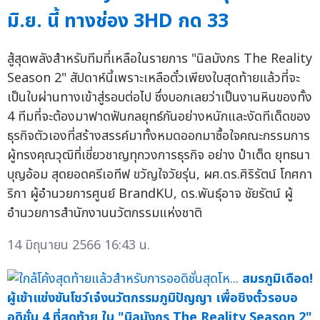
มิ.ย. นี้ ทางช่อง 3HD กด 33
สู้สุดพลังสำหรับทีมที่เหลือในรายการ "นิลมังกร The Reality
Season 2" สัปดาห์นี้เพราะเหลือตั๋วเพียงใบสุดท้ายแล้วที่จะ
เป็นใบผ่านทางเข้าสู่รอบต่อไป ซึ่งบอกเลยว่าเป็นงานหินของทั้ง
4 ทีมที่จะต้องมาฟาดฟันกลยุทธ์กันอย่างหนักและงัดทีเด็ดของ
ธุรกิจตัวเองที่สร้างสรรค์มาทั้งหมดออกมาซื้อใจคณะกรรมการ
ผู้ทรงคุณวุฒิที่เชี่ยวชาญทุกวงการธุรกิจ อย่าง ป๋าเต็ด ยุทธนา
บุญอ้อม สุดยอดครีเอทีฟ ขวัญใจวัยรุ่น, ผศ.ดร.ศิริรัตน์ โกศกา
ริกา ผู้อำนวยการศูนย์ BrandKU, ดร.พันธุ์อาจ ชัยรัตน์ ผู้
อำนวยการสำนักงานนวัตกรรมแห่งชาติ
14 มิถุนายน 2566 16:43 น.
สมรภูมิเดือด!
ผู้เข้าแข่งขันโชว์เจ๋งนวัตกรรมภูมิปัญญา เพื่อชิงตั๋วรอบอ
อดิชั่น 4 ที่สุดท้าย ใน "นิลมังกร The Reality Season 2"