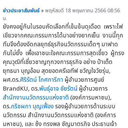
ข่าวประชาสัมพันธ์
»
พฤหัสบดี 18 พฤษภาคม 2566 08:56
น.
ยังคงอยู่กันในรอบคัดเลือกที่เข้มข้นดุเดือด เพราะไฟ
เขียวจากคณะกรรมการได้มาอย่างยากเย็น งานนี้ทุก
ทีมจึงต้องงัดกลยุทธ์ธุรกิจนวัตกรรมเด็ดๆ มาฟาด
กันไม่ยั้ง เพื่อเอาชนะใจคณะกรรมการสุดเขี้ยว ผู้ทรง
คุณวุฒิที่เชี่ยวชาญทุกวงการธุรกิจ อย่าง ป๋าเต็ด
ยุทธนา บุญอ้อม สุดยอดครีเอทีฟ ขวัญใจวัยรุ่น,
ผศ.ดร.
ศิริรัตน์ โกศการิกา
ผู้อำนวยการศูนย์
BrandKU, ดร.
พันธุ์อาจ ชัยรัตน์
ผู้อำนวยการ
สำนักงานนวัตกรรมแห่งชาติ
(องค์การมหาชน),
ดร.
กริชผกา บุญเฟื่อง
รองผู้อำนวยการด้านระบบ
นวัตกรรม สำนักงานนวัตกรรมแห่งชาติ (องค์การ
มหาชน), และ ซ้ง ทรงพล ชัญมาตรกิจ ประธานเจ้า