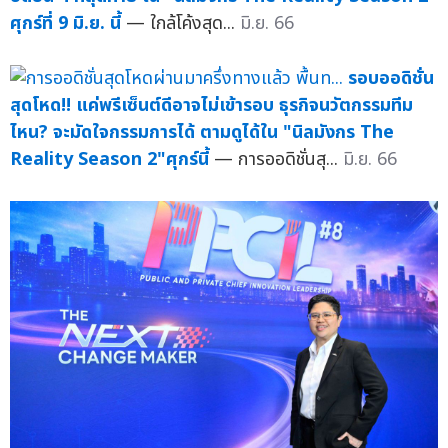
ศุกร์ที่ 9 มิ.ย. นี้
— ใกล้โค้งสุด...
มิ.ย. 66
รอบออดิชั่น
สุดโหด!! แค่พรีเซ็นต์ดีอาจไม่เข้ารอบ ธุรกิจนวัตกรรมทีม
ไหน? จะมัดใจกรรมการได้ ตามดูได้ใน "นิลมังกร The
Reality Season 2"ศุกร์นี้
— การออดิชั่นสุ...
มิ.ย. 66