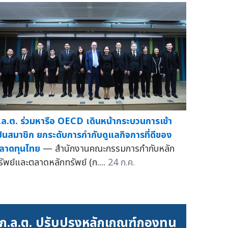
.ล.ต. ร่วมหารือ OECD เดินหน้ากระบวนการเข้า
ป็นสมาชิก ยกระดับการกำกับดูแลกิจการที่ดีของ
ลาดทุนไทย
— สำนักงานคณะกรรมการกำกับหลัก
รัพย์และตลาดหลักทรัพย์ (ก....
24 ก.ค.
ก.ล.ต. ปรับปรุงหลักเกณฑ์กองทุน