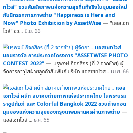
ทไวส์" ชวนสัมผัสภาพแห่งความสุขที่แท้จริงในมุมมองใหม่
กับนิทรรศการภาพถ่าย "Happiness is Here and
Now" Photo Exhibition by AssetWise
— "แอสเซท
ไวส์" ชว...
มิ.ย. 66
แอสเซทไวส์
มอบรางวัล การประกวดโครงการ "ASSETWISE PHOTO
CONTEST 2022"
— มรุพงษ์ กิจกสิกร (ที่ 2 จากซ้าย) ผู้
จัดการอาวุโสฝ่ายลูกค้าสัมพันธ์ บริษัท แอสเซทไวส...
เม.ย. 66
แอส
เซทไวส์ ผนึก สมาคมถ่ายภาพแห่งประเทศไทย ในพระบรม
ราชูปถัมภ์ และ Colorful Bangkok 2022 ชวนถ่ายทอด
มุมมองแห่งความสุขของกรุงเทพมหานครผ่านภาพถ่าย
—
แอสเซทไวส์ ...
ธ.ค. 65