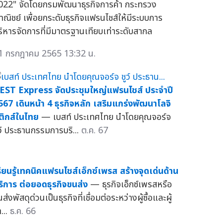
022" จัดโดยกรมพัฒนาธุรกิจการค้า กระทรวง
าณิชย์ เพื่อยกระดับธุรกิจแฟรนไชส์ให้มีระบบการ
ริหารจัดการที่มีมาตรฐานเทียบเท่าระดับสากล
1 กรกฎาคม 2565 13:32 น.
EST Express จัดประชุมใหญ่แฟรนไชส์ ประจำปี
567 เดินหน้า 4 ธุรกิจหลัก เสริมแกร่งพัฒนาโลจิ
ติกส์ในไทย
— เบสท์ ประเทศไทย นำโดยคุณจอร์จ
ูว์ ประธานกรรมการบริ...
ต.ค. 67
รียนรู้เทคนิคแฟรนไชส์เอ็กซ์เพรส สร้างจุดเด่นด้าน
ริการ ต่อยอดธุรกิจขนส่ง
— ธุรกิจเอ็กซ์เพรสหรือ
ส่งพัสดุด่วนเป็นธุรกิจที่เชื่อมต่อระหว่างผู้ซื้อและผู้
...
ธ.ค. 66