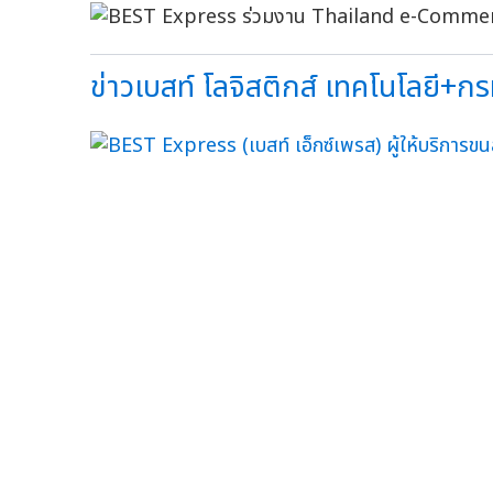
ข่าวเบสท์ โลจิสติกส์ เทคโนโลยี+กร