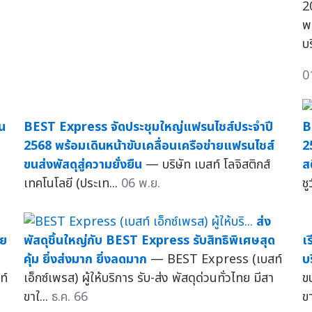
2
พ
บ
0
น
BEST Express จัดประชุมใหญ่แฟรนไชส์ประจำปี
B
2568 พร้อมเดินหน้าขับเคลื่อนเครือข่ายแฟรนไชส์
2
ขนส่งพัสดุสู่ความยั่งยืน
— บริษัท เบสท์ โลจิสติกส์
ส
เทคโนโลยี (ประเท...
06 พ.ย.
ช
ส่ง
าย
พัสดุชิ้นใหญ่กับ BEST Express รับสิทธิพิเศษสุด
เ
คุ้ม ยิ่งส่งมาก ยิ่งลดมาก
— BEST Express (เบสท์
บ
ท์
เอ็กซ์เพรส) ผู้ให้บริการ รับ-ส่ง พัสดุด่วนทั่วไทย มีสา
ขน
ขาใ...
ธ.ค. 66
ขา