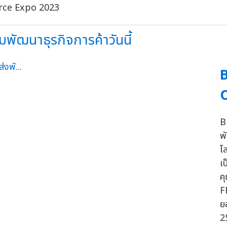
มพัฒนาธุรกิจการค้าวันนี้
B
B
พ
โ
เ
ค
F
ย
2