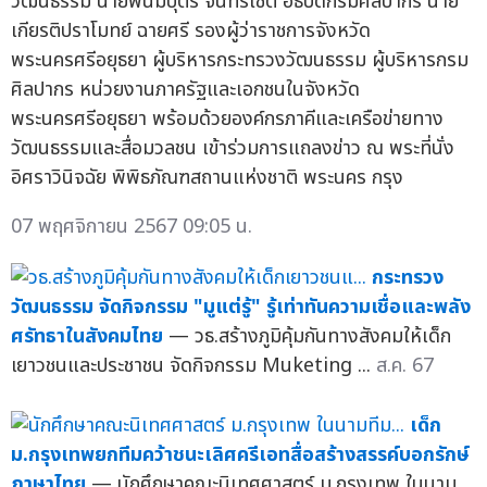
วัฒนธรรม นายพนมบุตร จันทรโชติ อธิบดีกรมศิลปากร นาย
เกียรติปราโมทย์ ฉายศรี รองผู้ว่าราชการจังหวัด
พระนครศรีอยุธยา ผู้บริหารกระทรวงวัฒนธรรม ผู้บริหารกรม
ศิลปากร หน่วยงานภาครัฐและเอกชนในจังหวัด
พระนครศรีอยุธยา พร้อมด้วยองค์กรภาคีและเครือข่ายทาง
วัฒนธรรมและสื่อมวลชน เข้าร่วมการแถลงข่าว ณ พระที่นั่ง
อิศราวินิจฉัย พิพิธภัณฑสถานแห่งชาติ พระนคร กรุง
07 พฤศจิกายน 2567 09:05 น.
กระทรวง
วัฒนธรรม จัดกิจกรรม "มูแต่รู้" รู้เท่าทันความเชื่อและพลัง
ศรัทธาในสังคมไทย
— วธ.สร้างภูมิคุ้มกันทางสังคมให้เด็ก
เยาวชนและประชาชน จัดกิจกรรม Muketing ...
ส.ค. 67
เด็ก
ม.กรุงเทพยกทีมคว้าชนะเลิศครีเอทสื่อสร้างสรรค์บอกรักษ์
ภาษาไทย
— นักศึกษาคณะนิเทศศาสตร์ ม.กรุงเทพ ในนาม