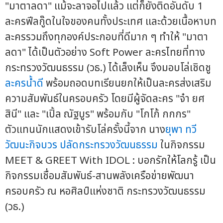
"มาตาลดา" แม้จะลาจอไปแล้ว แต่ก็ยังติดอันดับ 1
ละครฟีลกู๊ดในใจของคนทั้งประเทศ และด้วยเนื้อหาบท
ละครรวมถึงทุกองค์ประกอบที่ดีมาก ๆ ทำให้ "มาตา
ลดา" ได้เป็นตัวอย่าง Soft Power ละครไทยที่ทาง
กระทรวงวัฒนธรรม (วธ.) ได้เล็งเห็น จึงมอบโล่เชิดชู
ละครน้ำดี
พร้อมถอดบทเรียนยกให้เป็นละครส่งเสริม
ความสัมพันธ์ในครอบครัว โดยมีผู้จัดละคร "จ๋า ยศ
สินี" และ "เปิ้ล ณัฐบูร" พร้อมกับ "โกโก้ กกกร"
ตัวแทนนักแสดงเข้ารับโล่ครั้งนี้จาก นาง
ยุพา ทวี
วัฒนะกิจบวร
ปลัดกระทรวงวัฒนธรรม
ในกิจกรรม
MEET & GREET With IDOL : บอกรักให้โลกรู้ เป็น
กิจกรรมเชื่อมสัมพันธ์-สานพลังเครือข่ายพัฒนา
ครอบครัว ณ หอศิลป์แห่งชาติ กระทรวงวัฒนธรรม
(วธ.)