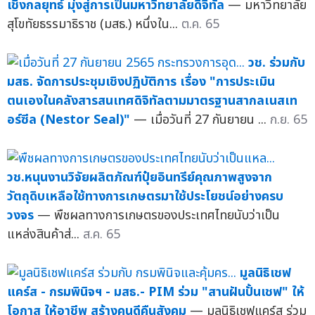
เชิงกลยุทธ์ มุ่งสู่การเป็นมหาวิทยาลัยดิจิทัล
— มหาวิทยาลัย
สุโขทัยธรรมาธิราช (มสธ.) หนึ่งใน...
ต.ค. 65
วช. ร่วมกับ
มสธ. จัดการประชุมเชิงปฏิบัติการ เรื่อง "การประเมิน
ตนเองในคลังสารสนเทศดิจิทัลตามมาตรฐานสากลเนสเท
อร์ซีล (Nestor Seal)"
— เมื่อวันที่ 27 กันยายน ...
ก.ย. 65
วช.หนุนงานวิจัยผลิตภัณฑ์ปุ๋ยอินทรีย์คุณภาพสูงจาก
วัตถุดิบเหลือใช้ทางการเกษตรมาใช้ประโยชน์อย่างครบ
วงจร
— พืชผลทางการเกษตรของประเทศไทยนับว่าเป็น
แหล่งสินค้าส่...
ส.ค. 65
มูลนิธิเชฟ
แคร์ส - กรมพินิจฯ - มสธ.- PIM ร่วม "สานฝันปั้นเชฟ" ให้
โอกาส ให้อาชีพ สร้างคนดีคืนสังคม
— มูลนิธิเชฟแคร์ส ร่วม