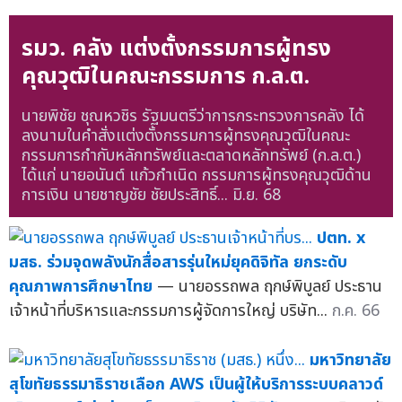
รมว. คลัง แต่งตั้งกรรมการผู้ทรง
คุณวุฒิในคณะกรรมการ ก.ล.ต.
นายพิชัย ชุณหวชิร รัฐมนตรีว่าการกระทรวงการคลัง ได้
ลงนามในคำสั่งแต่งตั้งกรรมการผู้ทรงคุณวุฒิในคณะ
กรรมการกำกับหลักทรัพย์และตลาดหลักทรัพย์ (ก.ล.ต.)
ได้แก่ นายอนันต์ แก้วกำเนิด กรรมการผู้ทรงคุณวุฒิด้าน
การเงิน นายชาญชัย ชัยประสิทธิ์...
มิ.ย. 68
ปตท. x
มสธ. ร่วมจุดพลังนักสื่อสารรุ่นใหม่ยุคดิจิทัล ยกระดับ
คุณภาพการศึกษาไทย
— นายอรรถพล ฤกษ์พิบูลย์ ประธาน
เจ้าหน้าที่บริหารและกรรมการผู้จัดการใหญ่ บริษัท...
ก.ค. 66
มหาวิทยาลัย
สุโขทัยธรรมาธิราชเลือก AWS เป็นผู้ให้บริการระบบคลาวด์