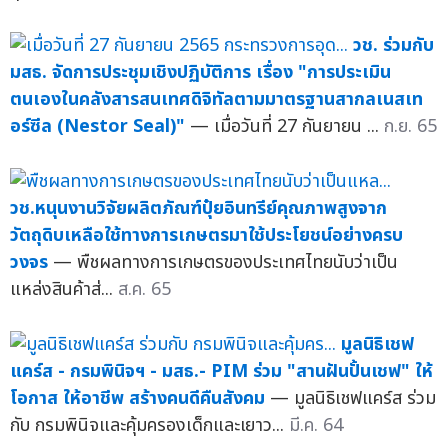
วช. ร่วมกับ
มสธ. จัดการประชุมเชิงปฏิบัติการ เรื่อง "การประเมิน
ตนเองในคลังสารสนเทศดิจิทัลตามมาตรฐานสากลเนสเท
อร์ซีล (Nestor Seal)"
— เมื่อวันที่ 27 กันยายน ...
ก.ย. 65
วช.หนุนงานวิจัยผลิตภัณฑ์ปุ๋ยอินทรีย์คุณภาพสูงจาก
วัตถุดิบเหลือใช้ทางการเกษตรมาใช้ประโยชน์อย่างครบ
วงจร
— พืชผลทางการเกษตรของประเทศไทยนับว่าเป็น
แหล่งสินค้าส่...
ส.ค. 65
มูลนิธิเชฟ
แคร์ส - กรมพินิจฯ - มสธ.- PIM ร่วม "สานฝันปั้นเชฟ" ให้
โอกาส ให้อาชีพ สร้างคนดีคืนสังคม
— มูลนิธิเชฟแคร์ส ร่วม
กับ กรมพินิจและคุ้มครองเด็กและเยาว...
มี.ค. 64