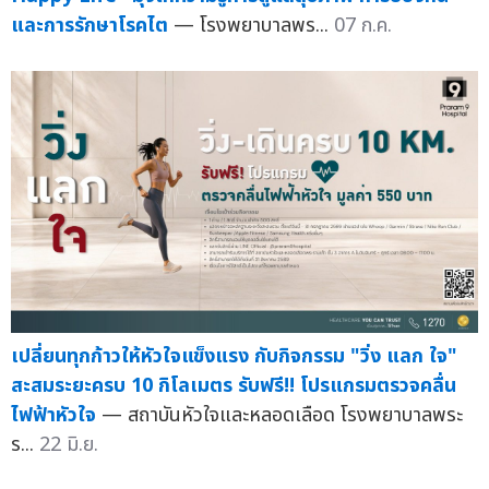
และการรักษาโรคไต
— โรงพยาบาลพร...
07 ก.ค.
เปลี่ยนทุกก้าวให้หัวใจแข็งแรง กับกิจกรรม "วิ่ง แลก ใจ"
สะสมระยะครบ 10 กิโลเมตร รับฟรี!! โปรแกรมตรวจคลื่น
ไฟฟ้าหัวใจ
— สถาบันหัวใจและหลอดเลือด โรงพยาบาลพระ
ร...
22 มิ.ย.