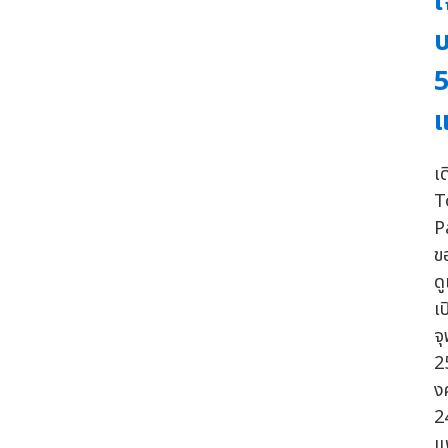
ใ
บ
5
แ
เ
T
P
ข
ด
เ
จ
2
ง
2
แ