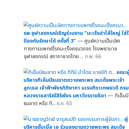
รพ.จุฬาลงกรณ์เชิญร่วมงาน "มะเร็งลำไส้ใหญ่ ใส่
ป้องกันรักษาได้ ครั้งที่ 3"
— ศูนย์ความเป็นเลิศ
ทางการแพทย์โรคมะเร็งครบวงจร โรงพยาบาล
จุฬาลงกรณ์ สภากาชาดไทย ...
ก.พ. 66
คณะผู
บริหารทีเอ็มบีธนชาตถวายพระพร สมเด็จพระเจ้า
ลูกเธอ เจ้าฟ้าพัชรกิติยาภา นเรนทิราเทพยวดี กรม
หลวงราชสาริณีสิริพัชร มหาวัชรราชธิดา
— ทีเอ็มบี
ธนชาต หรือ ที...
ธ.ค. 65
ผู้
บริหารดั๊บเบิ้ล เอ ร่วมลงนามถวายพระพร สมเด็จ