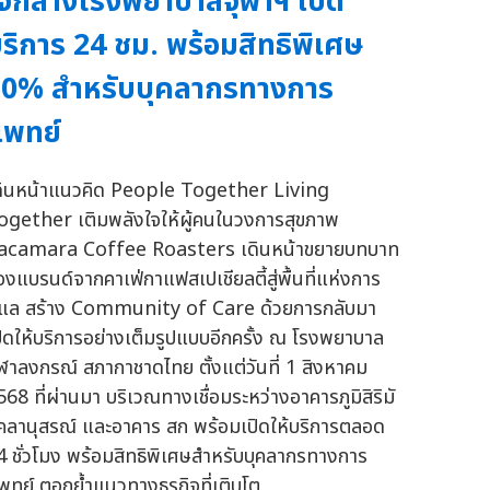
จกลางโรงพยาบาลจุฬาฯ เปิด
ริการ 24 ชม. พร้อมสิทธิพิเศษ
0% สำหรับบุคลากรทางการ
พทย์
ดินหน้าแนวคิด People Together Living
ogether เติมพลังใจให้ผู้คนในวงการสุขภาพ
acamara Coffee Roasters เดินหน้าขยายบทบาท
องแบรนด์จากคาเฟ่กาแฟสเปเชียลตี้สู่พื้นที่แห่งการ
ูแล สร้าง Community of Care ด้วยการกลับมา
ปิดให้บริการอย่างเต็มรูปแบบอีกครั้ง ณ โรงพยาบาล
ุฬาลงกรณ์ สภากาชาดไทย ตั้งแต่วันที่ 1 สิงหาคม
568 ที่ผ่านมา บริเวณทางเชื่อมระหว่างอาคารภูมิสิริมั
คลานุสรณ์ และอาคาร สก พร้อมเปิดให้บริการตลอด
4 ชั่วโมง พร้อมสิทธิพิเศษสำหรับบุคลากรทางการ
พทย์ ตอกย้ำแนวทางธุรกิจที่เติบโต