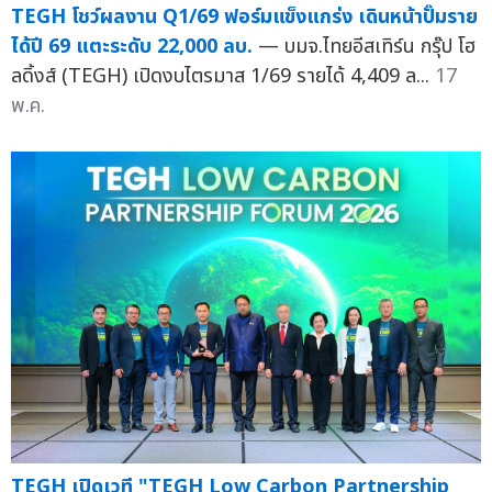
TEGH โชว์ผลงาน Q1/69 ฟอร์มแข็งแกร่ง เดินหน้าปั๊มราย
ได้ปี 69 แตะระดับ 22,000 ลบ.
— บมจ.ไทยอีสเทิร์น กรุ๊ป โฮ
ลดิ้งส์ (TEGH) เปิดงบไตรมาส 1/69 รายได้ 4,409 ล...
17
พ.ค.
TEGH เปิดเวที "TEGH Low Carbon Partnership