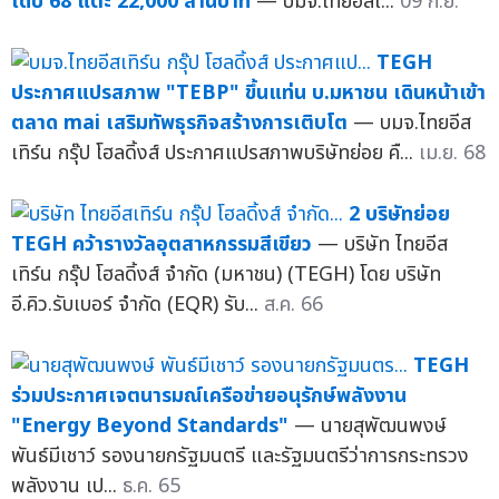
ได้ปี 68 แตะ 22,000 ล้านบาท
— บมจ.ไทยอีสเ...
09 ก.ย.
TEGH
ประกาศแปรสภาพ "TEBP" ขึ้นแท่น บ.มหาชน เดินหน้าเข้า
ตลาด mai เสริมทัพธุรกิจสร้างการเติบโต
— บมจ.ไทยอีส
เทิร์น กรุ๊ป โฮลดิ้งส์ ประกาศแปรสภาพบริษัทย่อย คื...
เม.ย. 68
2 บริษัทย่อย
TEGH คว้ารางวัลอุตสาหกรรมสีเขียว
— บริษัท ไทยอีส
เทิร์น กรุ๊ป โฮลดิ้งส์ จำกัด (มหาชน) (TEGH) โดย บริษัท
อี.คิว.รับเบอร์ จำกัด (EQR) รับ...
ส.ค. 66
TEGH
ร่วมประกาศเจตนารมณ์เครือข่ายอนุรักษ์พลังงาน
"Energy Beyond Standards"
— นายสุพัฒนพงษ์
พันธ์มีเชาว์ รองนายกรัฐมนตรี และรัฐมนตรีว่าการกระทรวง
พลังงาน เป...
ธ.ค. 65