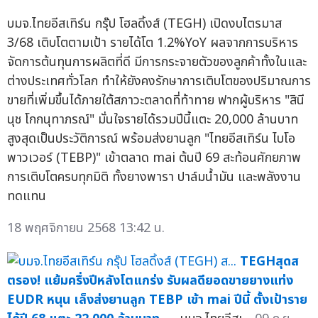
บมจ.ไทยอีสเทิร์น กรุ๊ป โฮลดิ้งส์ (TEGH) เปิดงบไตรมาส
3/68 เติบโตตามเป้า รายได้โต 1.2%YoY ผลจากการบริหาร
จัดการต้นทุนการผลิตที่ดี มีการกระจายตัวของลูกค้าทั้งในและ
ต่างประเทศทั่วโลก ทำให้ยังคงรักษาการเติบโตของปริมาณการ
ขายที่เพิ่มขึ้นได้ภายใต้สภาวะตลาดที่ท้าทาย ฟากผู้บริหาร "สินี
นุช โกกนุทาภรณ์" มั่นใจรายได้รวมปีนี้แตะ 20,000 ล้านบาท
สูงสุดเป็นประวัติการณ์ พร้อมส่งยานลูก "ไทยอีสเทิร์น ไบโอ
พาวเวอร์ (TEBP)" เข้าตลาด mai ต้นปี 69 สะท้อนศักยภาพ
การเติบโตครบทุกมิติ ทั้งยางพารา ปาล์มน้ำมัน และพลังงาน
ทดแทน
18 พฤศจิกายน 2568 13:42 น.
TEGHสุดส
ตรอง! แย้มครึ่งปีหลังโตแกร่ง รับผลดียอดขายยางแท่ง
EUDR หนุน เล็งส่งยานลูก TEBP เข้า mai ปีนี้ ตั้งเป้าราย