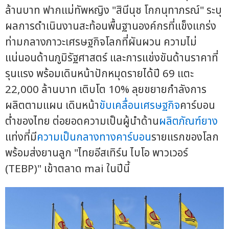
ล้านบาท ฟากแม่ทัพหญิง "สินีนุช โกกนุทาภรณ์" ระบุ
ผลการดำเนินงานสะท้อนพื้นฐานองค์กรที่แข็งแกร่ง
ท่ามกลางภาวะเศรษฐกิจโลกที่ผันผวน ความไม่
แน่นอนด้านภูมิรัฐศาสตร์ และการแข่งขันด้านราคาที่
รุนแรง พร้อมเดินหน้าปักหมุดรายได้ปี 69 แตะ
22,000 ล้านบาท เติบโต 10% ลุยขยายกำลังการ
ผลิตตามแผน เดินหน้า
ขับเคลื่อนเศรษฐกิจ
คาร์บอน
ต่ำของไทย ต่อยอดความเป็นผู้นำด้าน
ผลิตภัณฑ์ยาง
แท่งที่มี
ความเป็นกลางทางคาร์บอน
รายแรกของโลก
พร้อมส่งยานลูก "ไทยอีสเทิร์น ไบโอ พาวเวอร์
(TEBP)" เข้าตลาด mai ในปีนี้