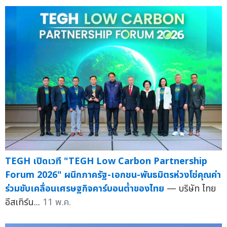
TEGH เปิดเวที "TEGH Low Carbon Partnership
Forum 2026" ผนึกภาครัฐ-เอกชน-พันธมิตรห่วงโซ่คุณค่า
ร่วมขับเคลื่อนเศรษฐกิจคาร์บอนต่ำของไทย
— บริษัท ไทย
อีสเทิร์น...
11 พ.ค.