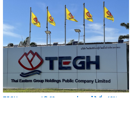
TEGH สุดสตรอง! ปี 68 ยอดขายพุ่ง รายได้เพิ่ม 18%
บอร์ดเคาะจ่ายเงินปันผล 0.22 บ./หุ้น รับทรัพย์ 22 พ.ค. 69
— เดินหน้าขยายกำลังการผลิตเพิ่ม ปักหมุดรายได้ปีนี...
02
มี.ค.