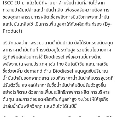
ISCC EU มาแล้วในปีที่ผ่านมา สำหรับน้ำมันที่สกัดได้จาก
ทะลายปาล์มเปล่าและน้ำมันน้ำเสีย เพื่อรองรับความต้องการ
ของอุตสาหกรรมการผลิตเชื้อเพลิงการบินชีวภาพจากน้ำมัน
และไขมันเหลือใช้ เป็นการเพิ่มมูลค่าให้กับผลิตภัณฑ์รอง (By-
Product)
บริษัทมองว่าภาพรวมตลาดน้ำมันปาล์ม ยังได้รับแรงสนับสนุน
จากราคาน้ำมันดิบที่ทรงตัวอยู่ในระดับสูง รวมถึงนโยบายภาค
รัฐที่เพิ่มสัดส่วนการใช้ Biodiesel เพื่อความมั่นคงด้าน
พลังงานในหลายประเทศ เช่น ไทย อินโดนีเซีย และมาเลเซีย
ซึ่งช่วยเพิ่ม demand ด้าน Biodiesel หนุนดูดซับปริมาณ
น้ำมันปาล์มออกจากตลาด รวมถึงราคาน้ำมันปาล์มบรรจุขวดที่
ปรับตัวขึ้น ส่งผลให้ราคารับซื้อน้ำมันปาล์มดิบปรับตัวสูงขึ้น
อย่างไรก็ตาม ด้วยการเพิ่มประสิทธิภาพการผลิต การบริหาร
ต้นทุน และการต่อยอดผลิตภัณฑ์มูลค่าสูง จะช่วยให้ให้ธุรกิจ
ปาล์มน้ำมันพลิกวิกฤต และเติบโตได้ในปีนี้